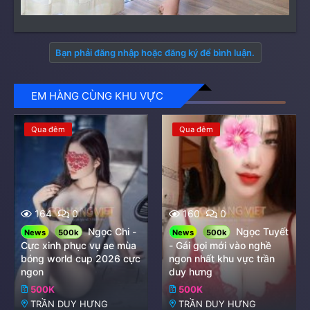
Bạn phải đăng nhập hoặc đăng ký để bình luận.
EM HÀNG CÙNG KHU VỰC
Qua đêm
Qua đêm
164
0
160
0
Ngọc Chi -
Ngọc Tuyết
News
500k
News
500k
Cực xinh phục vụ ae mùa
- Gái gọi mới vào nghề
bóng world cup 2026 cực
ngon nhất khu vực trần
ngon
duy hưng
500K
500K
TRẦN DUY HƯNG
TRẦN DUY HƯNG