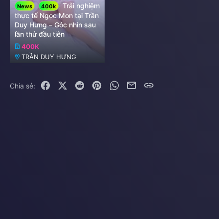
Trải nghiệm
News
400k
thực tế Ngọc Mon tại Trần
Duy Hưng – Góc nhìn sau
lần thử đầu tiên
400K
TRẦN DUY HƯNG
Facebook
X (Twitter)
Reddit
Pinterest
WhatsApp
Email
Link
Chia sẻ: