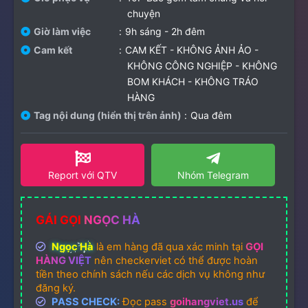
chuyện
Giờ làm việc
9h sáng - 2h đêm
Cam kết
CAM KẾT - KHÔNG ẢNH ẢO -
KHÔNG CÔNG NGHIỆP - KHÔNG
BOM KHÁCH - KHÔNG TRÁO
HÀNG
Tag nội dung (hiển thị trên ảnh)
Qua đêm
Report với QTV
Nhóm Telegram
GÁI GỌI
NGỌC HÀ
Ngọc Hà
là em hàng đã qua xác minh tại
GỌI
HÀNG VIỆT
nên checkerviet có thể được hoàn
tiền theo chính sách nếu các dịch vụ không như
đăng ký.
PASS CHECK:
Đọc pass
goihangviet.us
để