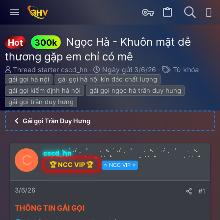
Ngọc Hà - Khuôn mặt dễ
Hot
300k
thương gặp em chỉ có mê
Thread starter
cscd_hn
Ngày gửi
3/6/26
Từ khóa
gái gọi hà nội
gái gọi hà nội kín đáo chất lượng
gái gọi kiểm định hà nội
gái gọi ngọc hà trần duy hưng
gái gọi trần duy hưng
Gái gọi Trần Duy Hưng
cscd_hn
C
🏆 NCC VIP 🏆
⭐️ NCC VIP ⭐️
3/6/26
#1