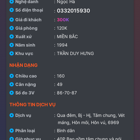
Nghệ danh
Ngọc Hà
Số điện thoại
0332015930
Giá đi khách
300K
Giá phòng
120K
Xuất xứ
MIỀN BẮC
Năm sinh
1994
Khu vực
TRẦN DUY HƯNG
Chiều cao
160
Cân nặng
49
Số đo 3V
86-70-87
Dịch vụ
Qua đêm
Bj - Hj
Tắm chung
Vét
máng
Hôn môi
Hôn vú
6969
Phân loại
Bình dân
Giờ phục vụ
40P Bao gồm tắm chung và nói