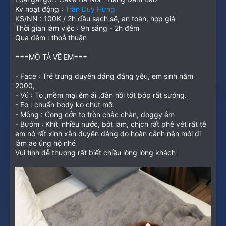
Kv hoạt động :
Trần Duy Hưng
KS/NN : 100K / 2h đầu sạch sẽ, an toàn, hợp giá
Thời gian làm việc : 9h sáng - 2h đêm
Qua đêm : thoả thuận
===MÔ TẢ VỀ EM===
- Face : Trẻ trung duyên dáng đáng yêu, em sinh năm
2000,
- Vú : To ,mềm mại êm ái ,đàn hồi tốt bóp rất sướng.
- Eo : chuẩn body ko chút mỡ.
- Mông : Cong cớn to tròn chắc chắn, doggy êm
- Bướm : Khít' nhiều nước, bót lắm, chịch rất phê vét rất tê
em nó rất xinh xắn duyên dáng do hoàn cảnh nên mới đi
làm ae ủng hộ nhé
Vui tính dễ thương rất biết chiều lòng lòng khách