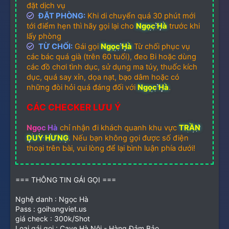
đặt dịch vụ
ĐẶT PHÒNG:
Khi di chuyển quá 30 phút mới
tới điểm hẹn thì hãy gọi lại cho
Ngọc Hà
trước khi
lấy phòng
TỪ CHỐI:
Gái gọi
Ngọc Hà
Từ chối phục vụ
các bác quá già (trên 60 tuổi), đeo Bi hoặc dùng
các đồ chơi tình dục, sử dụng ma túy, thuốc kích
dục, quá say xỉn, dọa nạt, bạo dâm hoặc có
những đòi hỏi quá đáng đối với
Ngọc Hà
.
CÁC CHECKER LƯU Ý
Ngọc Hà
chỉ nhận đi khách quanh khu vực
TRẦN
DUY HƯNG
. Nếu bạn không gọi được số điện
thoại trên bài, vui lòng để lại bình luận phía dưới!
=== THÔNG TIN GÁI GỌI ===
Nghệ danh : Ngọc Hà
Pass : goihangviet.us
giá check : 300k/Shot
Loại gái gọi : Cave Hà Nội - Hàng Đảm Bảo