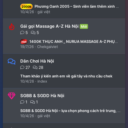
Phương Oanh 2005 – Sinh viên làm thêm xinh xắn, trẻ trung, phong cách nhẹ nhàng tình cảm
2000k
10/4/26
gái việt
Gái gọi Massage A-Z Hà Nội
Mới
5
5
1400K THỤC ANH _ NURUA MASSAGE A-Z PHỤC VỤ TẬN TÌNH
Hot
19/7/26
Chekgaiviet
Dân Chơi Hà Nội
27
28
Tham khảo ý kiến anh em về gái tây và nhu cầu chek
10/4/26
index
SGBB & SGDD Hà Nội
1
1
SGBB & SGDD Hà Nội – lựa chọn phong cách trẻ trung, tinh tế và kín đáo
10/4/26
gái việt