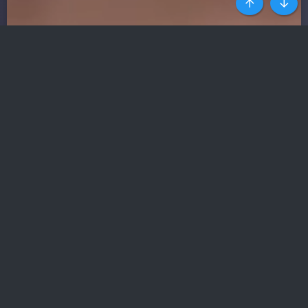
Top
Botto