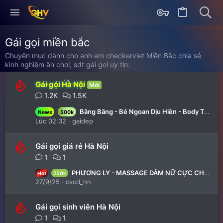
Gái gọi miền bắc
Chuyên mục dành cho anh em checkerviet Miền Bắc chia sẻ
kinh nghiệm ăn chơi, sdt gái gọi uy tín.
Gái gọi Hà Nội
Mới
1.2K
1.5K
Băng Băng - Bé Ngoan Dịu Hiền - Body Tuyệt Mỹ, Vú To Bướm Khít Thần Dâm, Bú Liếm Tuyệt đỉnh.
News
500k
Lúc 02:32
gaidep
Gái gọi giá rẻ Hà Nội
1
1
PHƯƠNG LY - MASSAGE DÂM NỮ CỰC CHIỀU KHÁCH
Hot
250k
27/9/25
cscd_hn
Gái gọi sinh viên Hà Nội
1
1