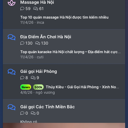
Massage Hà Nội
59
61
Top 10 quán massage Hà Nội được tìm kiếm nhiều
11/4/26
inca
Địa Điểm Ăn Chơi Hà Nội
130
130
Top quán karaoke Hà Nội chất lượng – Địa điểm hát cực hay, giá hợp lý 2026
11/4/26
cuti
Gái gọi Hải Phòng
8
9
Thúy Kiều - Gái Gọi Hải Phòng - Xinh Non Quyến Rũ Chiều Khách Hết Cỡ
News
500k
4/6/26
ngô vương
Gái gọi Các Tỉnh Miền Bắc
0
0
Không có