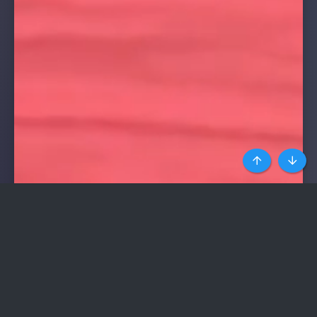
Top
Botto
HÀNG NGHÌN SỐ ĐIỆN
THOẠI
GÁI GỌI UY TÍN NHẤT
Ít quảng cáo nhất trong
các web phim