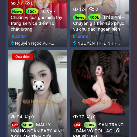
76
0
124
0
Tú Vy -
News
400k
Thảo Nhi -
Chuẩn vị của gái miền tây
News
400k
trắng service điểm 10
Chuyên gia kèn sáo phục
chất lượng
vụ chu đáo, ngoan hiền
400K
400K
Nguyễn Ngọc Vũ -
NGUYỄN THỊ ĐỊNH -
Hoàng Ngân
HOÀNG NGÂN
Qua đêm
94
0
77
0
MAI LY -
ĐAN TRANG
Hot
500k
Hot
500k
HOÀNG NGÂN BABY XINH
- DÂM VÔ ĐỐI LẠC LỐI
2K3 LÀM TÌNH GIỎI
KHI BÊN EM