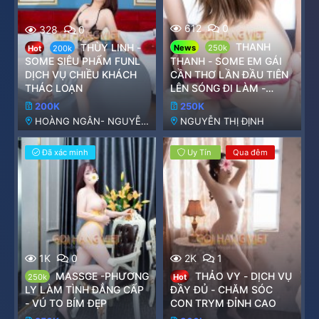
612
0
328
0
THANH
THÙY LINH -
News
250k
Hot
200k
SOME SIÊU PHẨM FUNL
THANH - SOME EM GÁI
DỊCH VỤ CHIỀU KHÁCH
CẦN THƠ LẦN ĐẦU TIÊN
THÁC LOẠN
LÊN SÓNG ĐI LÀM -
NGOAN XINH YÊU NHIỆT
200K
250K
TÌNH
HOÀNG NGÂN- NGUYỄN
NGUYỄN THỊ ĐỊNH
THỊ ĐỊNH
Đã xác minh
Uy Tín
Qua đêm
1K
0
2K
1
MASSGE -PHƯƠNG
THẢO VY - DỊCH VỤ
250k
Hot
LY LÀM TÌNH ĐẲNG CẤP
ĐẦY ĐỦ - CHĂM SÓC
- VÚ TO BÍM ĐẸP
CON TRYM ĐỈNH CAO