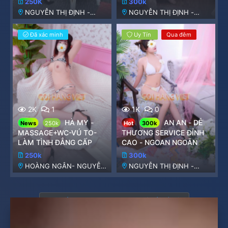
250K
300k
NGUYỄN THỊ ĐỊNH -
NGUYỄN THỊ ĐỊNH -
HOÀNG NGÂN
HOÀNG NGÂN
Đã xác minh
Uy Tín
Qua đêm
2K
1
1K
0
HÀ MY -
AN AN - DỄ
News
250k
Hot
300k
MASSAGE+WC-VÚ TO-
THƯƠNG SERVICE ĐỈNH
LÀM TÌNH ĐẲNG CẤP
CAO - NGOAN NGOÃN
250k
300k
HOÀNG NGÂN- NGUYỄN
NGUYỄN THỊ ĐỊNH -
THỊ ĐỊNH
HOÀNG NGÂN
Bạn phải đăng nhập hoặc đăng ký để viết bài.