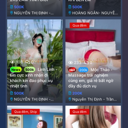
500K
500K
NGUYỄN THỊ ĐỊNH -
HOÀNG NGÂN- NGUYỄN
HOÀNG NGÂN
THỊ ĐỊNH
Qua đêm
108
0
233
0
Linh Linh -
Mộc Thảo -
News
500k
Hot
200k
Em cực xinh nhận đi
Massage trãi nghiệm
khách kín đáo phục vụ
cùng em, giá rẻ bất ngờ
nhiệt tình
đầy đủ dịch vụ
500K
200K
NGUYỄN THỊ ĐỊNH -
Nguyễn Thị Định - Trần
HOÀNG NGÂN
Duy Hưng
Qua đêm
Ship
Qua đêm