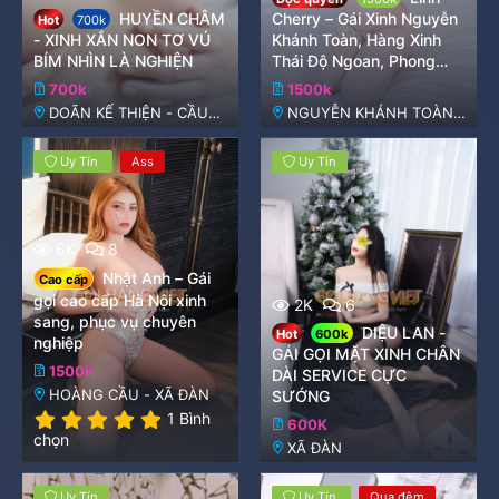
HUYỀN CHÂM
Cherry – Gái Xinh Nguyễn
Hot
700k
- XINH XẮN NON TƠ VÚ
Khánh Toàn, Hàng Xinh
BÍM NHÌN LÀ NGHIỆN
Thái Độ Ngoan, Phong
Cách trẻ
700k
1500k
DOÃN KẾ THIỆN - CẦU
NGUYỄN KHÁNH TOÀN-
GIẤY
CẦU GIẤY- HÀ NỘI
Uy Tín
Ass
Uy Tín
6K
8
Nhật Anh – Gái
Cao cấp
gọi cao cấp Hà Nội xinh
2K
6
sang, phục vụ chuyên
DIỆU LAN -
Hot
600k
nghiệp
GÁI GỌI MẶT XINH CHÂN
1500K
DÀI SERVICE CỰC
HOÀNG CẦU - XÃ ĐÀN
SƯỚNG
5
1 Bình
600K
.
chọn
XÃ ĐÀN
0
0
s
Uy Tín
Uy Tín
Qua đêm