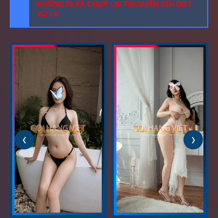
KHÔNG ĐI VÀ CHỤP LẠI TIN NHẮN GỬI BQT
XỬ LÝ
‹
›