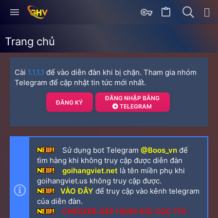
Trang chủ
Cài
1.1.1.1
để vào diễn đàn khi bị chặn. Tham gia nhóm
Telegram để cập nhật tin tức mới nhất.
ĐĂNG NHẬP BẰNG
ĐĂNG KÝ
TELEGRAM
Sử dụng bot Telegram
@Boos_vn
để
tìm hàng khi không truy cập được diễn đàn
goihangviet.net
là tên miền phụ khi
goihangviet.us không truy cập được.
VÀO ĐÂY
để truy cập vào kênh telegram
của diễn đàn.
CHECKER GẶP HÀNG ĐÒI CỌC THÌ