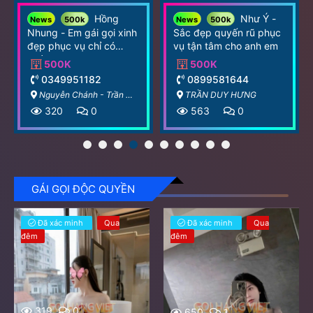
Bạch
HẠ
News
300k
News
1000k
Tuyết - Cô nàng xinh da
HƯƠNG - HÀNG MỚI
trắng chiều khách cực
XINH COMBO NURU A-
mướt
Z MASSAGE
300k
1000k
0918377830
0967418854
NGUYỄN CHÁNH- TRẦN DUY HƯNG
TRẦN DUY HƯNG
684
11
606
0
GÁI GỌI ĐỘC QUYỀN
Đã xác minh
Qua
Đã xác minh
Qua
đêm
đêm
319
0
650
1