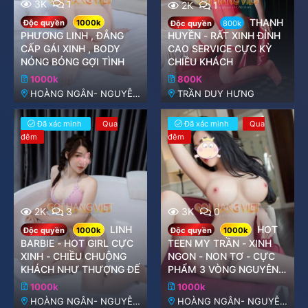
3K
1
2K
1
THANH
Độc quyền
1000k
Độc quyền
800k
PHƯƠNG LINH , ĐẲNG
HUYỀN - RẤT XINH ĐỈNH
CẤP GÁI XINH , BODY
CAO SERVICE CỰC KỲ
NÓNG BỎNG GỢI TÌNH
CHIỀU KHÁCH
1000k
800K
HOÀNG NGÂN- NGUYỄN
TRẦN DUY HƯNG
THỊ ĐỊNH
Đã xác minh
Qua
Đã xác minh
Qua
đêm
đêm
2K
3
3K
0
LINH
HOT
Độc quyền
1000k
Độc quyền
1000k
BARBIE - HOT GIRL CỰC
TEEN MY TRẦN - XINH
XINH - CHIỀU CHUỘNG
NGON - NON TƠ - CỰC
KHÁCH NHƯ THƯỢNG ĐẾ
PHẨM 3 VÒNG NGUYÊN
BẢN
1000k
1000k
HOÀNG NGÂN- NGUYỄN
HOÀNG NGÂN- NGUYỄN