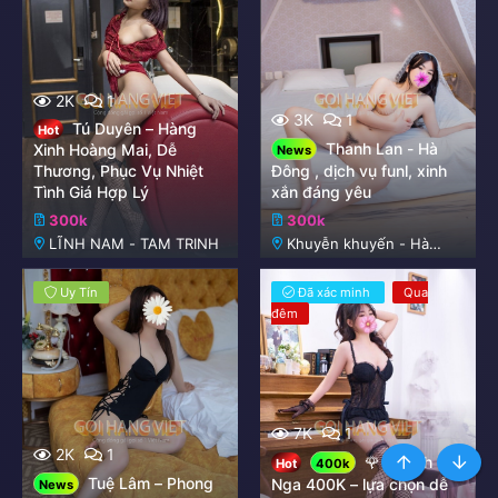
2K
1
3K
1
Tú Duyên – Hàng
Hot
Thanh Lan - Hà
Xinh Hoàng Mai, Dễ
News
Thương, Phục Vụ Nhiệt
Đông , dịch vụ funl, xinh
Tình Giá Hợp Lý
xắn đáng yêu
300k
300k
LĨNH NAM - TAM TRINH
Khuyễn khuyến - Hà
Đông
Uy Tín
Đã xác minh
Qua
đêm
7K
1
2K
1
🌹 Quỳnh
Hot
400k
Tuệ Lâm – Phong
Nga 400K – lựa chọn dễ
News