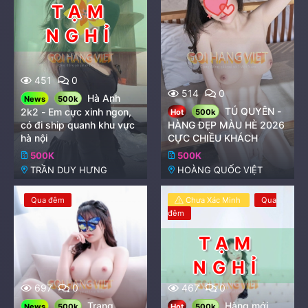
451
0
514
0
Hà Anh
News
500k
TÚ QUYÊN -
2k2 - Em cực xinh ngon,
Hot
500k
có đi ship quanh khu vực
HÀNG ĐẸP MÀU HÈ 2026
hà nội
CỰC CHIỀU KHÁCH
500K
500K
TRẦN DUY HƯNG
HOÀNG QUỐC VIỆT
Qua đêm
Chưa Xác Minh
Qua
đêm
697
0
467
0
Trang
Hàng mới
News
500k
Hot
500k