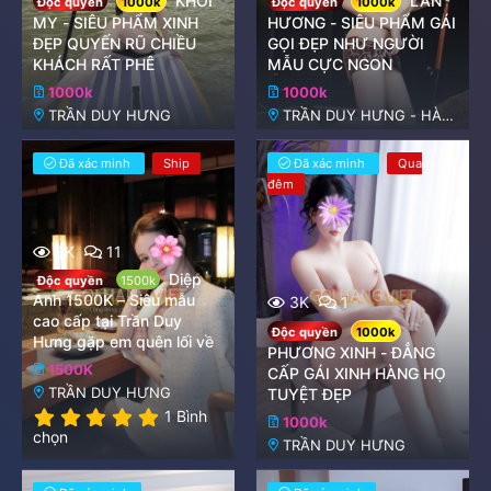
KHỞI
LAN
Độc quyền
1000k
Độc quyền
1000k
MY - SIÊU PHẨM XINH
HƯƠNG - SIÊU PHẨM GÁI
ĐẸP QUYẾN RŨ CHIỀU
GỌI ĐẸP NHƯ NGƯỜI
KHÁCH RẤT PHÊ
MẪU CỰC NGON
1000k
1000k
TRẦN DUY HƯNG
TRẦN DUY HƯNG - HÀ
NỘI
Đã xác minh
Ship
Đã xác minh
Qua
đêm
3K
11
Diệp
Độc quyền
1500k
Anh 1500K – Siêu mẫu
3K
1
cao cấp tại Trần Duy
Độc quyền
1000k
Hưng gặp em quên lối về
PHƯƠNG XINH - ĐẲNG
1500K
CẤP GÁI XINH HÀNG HỌ
TRẦN DUY HƯNG
TUYỆT ĐẸP
5
1 Bình
1000k
.
chọn
TRẦN DUY HƯNG
0
0
s