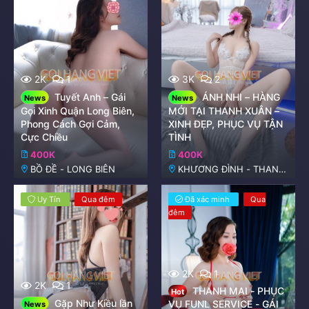
2K
1
3K
2
Tuyết Anh – Gái
ÁNH NHI – HÀNG
News
News
Gọi Xinh Quận Long Biên,
MỚI TẠI THANH XUÂN –
Phong Cách Gợi Cảm,
XINH ĐẸP, PHỤC VỤ TẬN
Cực Chiều
TÌNH
400K
400K
BỒ ĐỀ - LONG BIÊN
KHƯƠNG ĐÌNH - THANH
XUÂN
Uy Tín
Qua đêm
Đã xác minh
Qua
đêm
2K
1
2K
1
THANH MAI - PHỤC
Hot
Gặp Như Kiều lần
VỤ FUNL SERVICE - GÁI
News