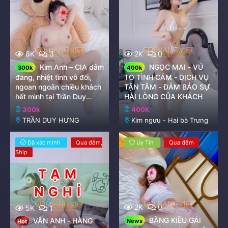
8K
3
2K
0
Kim Anh – CIA dâm
NGỌC MAI - VÚ
300k
400k
đãng, nhiệt tình vô đối,
TO TÌNH CẢM - DỊCH VỤ
ngoan ngoãn chiều khách
TẬN TÂM - ĐẢM BẢO SỰ
hết mình tại Trần Duy
HÀI LÒNG CỦA KHÁCH
Hưng
300k
400K
TRẦN DUY HƯNG
Kim ngưu - Hai bà Trưng
Đã xác minh
Qua đêm
Uy Tín
Qua đêm
Ship
2K
0
5K
1
BĂNG KIỀU GÁI
VÂN ANH - HÀNG
News
Hot