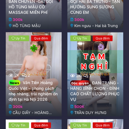
BÁN CHUYÊN -GÁI GỌI
GỌI HAI BÀ TRƯNG - TẬN
HỒ TÙNG MẬU CÓ
HƯỞNG SUNG SƯỚNG
MASSAGE MIỄN PHÍ
CÙNG EM
300k
300k
HỒ TÙNG MẬU
Kim ngưu - Hai bà Trưng
Uy Tín
Qua đêm
Uy Tín
Qua đêm
2K
2
2K
1
Vân Tiên Hoàng
ĐAN TRANG -
News
Độc quyền
Quốc Việt – phong cách
HÀNG BÌNH CHỌN - ĐỈNH
nhẹ nhàng, trải nghiệm ổn
CAO CHẤT LƯỢNG PHỤC
định tại Hà Nội 2026
VỤ
300k
500K
CẦU GIẤY - HOÀNG
TRẦN DUY HƯNG
QUỐC VIỆT
Uy Tín
Qua đêm
Uy Tín
Qua đêm