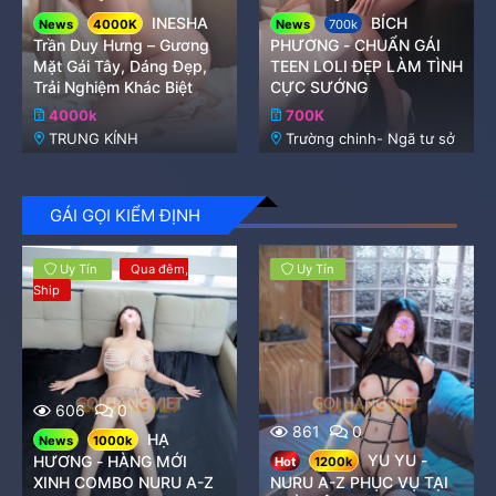
INESHA
BÍCH
News
4000K
News
700k
Trần Duy Hưng – Gương
PHƯƠNG - CHUẨN GÁI
Mặt Gái Tây, Dáng Đẹp,
TEEN LOLI ĐẸP LÀM TÌNH
Trải Nghiệm Khác Biệt
CỰC SƯỚNG
4000k
700K
TRUNG KÍNH
Trường chinh- Ngã tư sở
GÁI GỌI KIỂM ĐỊNH
Uy Tín
Qua đêm
Uy Tín
Ship
606
0
861
0
HẠ
News
1000k
YU YU -
HƯƠNG - HÀNG MỚI
Hot
1200k
XINH COMBO NURU A-Z
NURU A-Z PHỤC VỤ TẠI