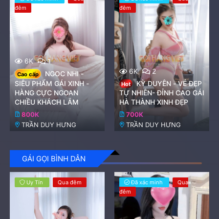
đêm
đêm
6K
1
6K
2
NGOC NHI -
Cao cấp
SIÊU PHẨM GÁI XINH -
KỲ DUYÊN - VẺ ĐẸP
Hot
HÀNG CỰC NGOAN
TỰ NHIÊN- ĐỈNH CAO GÁI
CHIỀU KHÁCH LẮM
HÀ THÀNH XINH ĐẸP
800K
700K
TRẦN DUY HƯNG
TRẦN DUY HƯNG
GÁI GỌI BÌNH DÂN
Uy Tín
Qua đêm
Đã xác minh
Qua
đêm