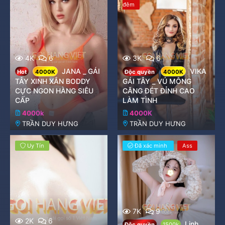
đêm
4K
6
3K
6
JANA _ GÁI
VIKA
Hot
4000K
Độc quyền
4000K
TÂY XINH XẮN BODDY
GÁI TÂY _ VÚ MÔNG
CỰC NGON HÀNG SIÊU
CĂNG ĐÉT ĐỈNH CAO
CẤP
LÀM TÌNH
4000k
4000K
TRẦN DUY HƯNG
TRẦN DUY HƯNG
Uy Tín
Đã xác minh
Ass
7K
9
2K
6
Linh
Độc quyền
1500k