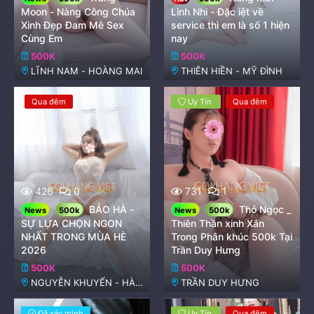
Moon - Nàng Công Chúa
Linh Nhi - Đặc iệt về
Xinh Đẹp Đam Mê Sex
service thì em là số 1 hiện
Cùng Em
nay
500K
500K
LĨNH NAM - HOÀNG MAI
THIÊN HIỀN - MỸ ĐÌNH
Qua đêm
Uy Tín
Qua đêm
426
0
731
1
BẢO HÀ -
Thỏ Ngọc _
News
500k
News
500k
SỰ LỰA CHỌN NGON
Thiên Thần xinh Xắn
NHẤT TRONG MÙA HÈ
Trong Phân khúc 500k Tại
2026
Trần Duy Hưng
500K
500K
NGUYỄN KHUYẾN - HÀ
TRẦN DUY HƯNG
ĐÔNG
Đã xác minh
Uy Tín
Qua đêm