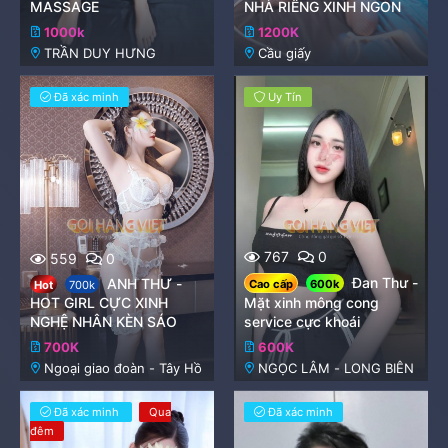
MASSAGE
NHÀ RIÊNG XINH NGON
1000k
1200K
TRẦN DUY HƯNG
Cầu giấy
Đã xác minh
Uy Tín
767
0
559
0
Đan Thư -
ANH THƯ -
Cao cấp
600k
Hot
700k
HOT GIRL CỰC XINH
Mặt xinh mông cong
NGHỆ NHÂN KÈN SÁO
service cực khoái
700K
600K
Ngoại giao đoàn - Tây Hồ
NGỌC LÂM - LONG BIÊN
Đã xác minh
Qua
Đã xác minh
đêm