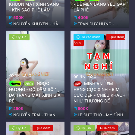
KHUÔN MẶT XINH SANG
- DỄ MẾN ĐÁNG YÊU GẶP
- KÈN SÁO PHÊ LẮM
LÀ PHÊ
500K
400K
NGUYỄN KHUYẾN - HÀ
TRẦN DUY HƯNG -
ĐÔNG
NGUYỄN THỊ ĐỊNH
Uy Tín
Đã xác minh
Qua đêm
Ship
1K
0
4K
0
NGỌC
MINH AN - EM
News
250k
Hot
HƯƠNG - ĐỘ DÂM SỐ 1 ,
HÀNG CỰC XINH - BÍM
DA TRẮNG MẶT XINH GIÁ
CỰC ĐẸP - CHIỀU KHÁCH
RẺ
NHƯ THƯỢNG ĐẾ
250K
500K
NGUYỄN TRÃI - THANH
LÊ ĐỨC THỌ - MỸ ĐÌNH
XUÂN
Uy Tín
Qua đêm
Uy Tín
Qua đêm