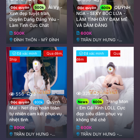
Ái Vy -
QUỲNH
Độc quyền
500k
Độc quyền
600k
Xinh đẹp tuyệt trần,
NGA - SEXY BỐC LỬA -
Duyên Dáng Đáng Yêu -
LÀM TÌNH ĐẦY ĐAM MÊ
Làm Tình Cực Chất
VÀ DÂM ĐÃNG
500K
600K
ĐÌNH THÔN - MỸ ĐÌNH
TRẦN DUY HƯNG -
NGUYỄN CHÁNH
Đã xác minh
Qua đêm
Đã xác minh
Qua
Ship
đêm
325
0
556
3
Trang Mon
Quỳnh
News
600k
Độc quyền
800k
Mai - Nét đẹp hoàn toàn
- Em Gái Xinh LOLL Cực
tự nhiên cam kết phục vụ
đẹp siêu dâm phục vụ
nhiệt tình
không thể chê
800K
600K
TRẦN DUY HƯNG -
TRẦN DUY HƯNG -
NGUYỄN CHÁNH
NGUYỄN CHÁNH