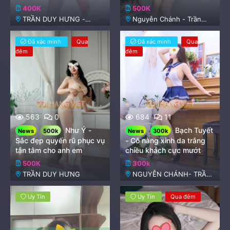
400K
500K
TRẦN DUY HƯNG -
Nguyễn Chánh - Trần
HOÀNG NGÂN
Duy Hưng
Đã xác minh
Qua
Đã xác minh
Qua
đêm
đêm
563
0
684
11
Như Ý -
Bạch Tuyết
News
500k
News
300k
Sắc đẹp quyến rũ phục vụ
- Cô nàng xinh da trắng
tận tâm cho anh em
chiều khách cực mướt
500K
300k
TRẦN DUY HƯNG
NGUYỄN CHÁNH- TRẦN
DUY HƯNG
Uy Tín
Uy Tín
Qua đêm