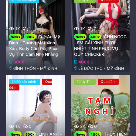
1K
1
1K
0
Tuệ An Mỹ
ÁNH NGỌC
News
300k
News
400k
Đình – Gương Mặt Xinh
- EM GÁI XINH TƯƠI
Xắn, Body Cân Đối, Phục
NHIỆT TÌNH PHỤC VỤ
Vụ Tình Cảm Nhẹ Nhàng
QUÝ CHECKER
300k
400K
ĐÌNH THÔN - MỸ ĐÌNH
LÊ ĐỨC THỌ - MỸ ĐÌNH
Đã xác minh
Qua
Uy Tín
Qua đêm
đêm
1K
0
2K
0
LINH ANH -
THÚY HIỀN
News
500k
News
400k