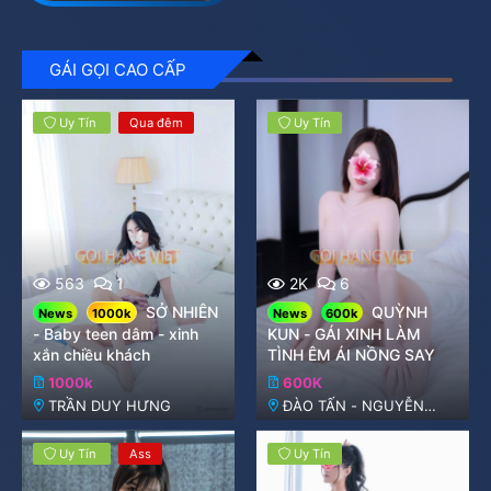
0
s
t
a
GÁI GỌI CAO CẤP
r
(
s
Uy Tín
Qua đêm
Uy Tín
)
563
1
2K
6
SỞ NHIÊN
QUỲNH
News
1000k
News
600k
- Baby teen dâm - xinh
KUN - GÁI XINH LÀM
xắn chiều khách
TÌNH ÊM ÁI NỒNG SAY
1000k
600K
TRẦN DUY HƯNG
ĐÀO TẤN - NGUYỄN
KHÁNH TOÀN
Uy Tín
Ass
Uy Tín