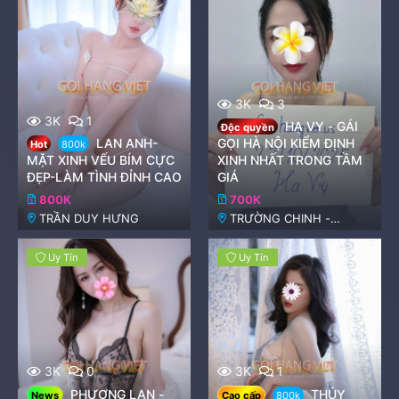
3K
3
3K
1
HẠ VY - GÁI
Độc quyền
LAN ANH-
GỌI HÀ NỘI KIỂM ĐỊNH
Hot
800k
MẶT XINH VẾU BÍM CỰC
XINH NHẤT TRONG TẦM
ĐẸP-LÀM TÌNH ĐỈNH CAO
GIÁ
800K
700K
TRẦN DUY HƯNG
TRƯỜNG CHINH -
THANH XUÂN
Uy Tín
Uy Tín
3K
0
3K
1
PHƯƠNG LAN -
THỦY
News
Cao cấp
800k