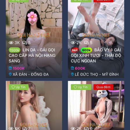
t
a
r
(
s
)
3K
5
2K
5
LIN DA - GÁI GỌI
BẢO VY - GÁI
1500k
Hot
600k
CAO CẤP HÀ NỘI HẠNG
GỌI XINH TƯƠI - THÁI ĐỘ
SANG
CỰC NGOAN
1500K
600K
XÃ ĐÀN - ĐỐNG ĐA
LÊ ĐỨC THỌ - MỸ ĐÌNH
Uy Tín
Uy Tín
Qua đêm
4K
7
2K
6