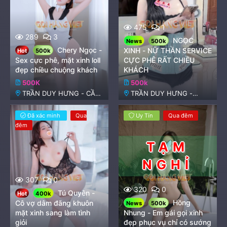
475
1
289
3
NGỌC
News
500k
Chery Ngọc -
XINH - NỮ THẦN SERVICE
Hot
500k
Sex cực phê, mặt xinh loll
CỰC PHÊ RẤT CHIỀU
đẹp chiều chuộng khách
KHÁCH
500K
500k
TRẦN DUY HƯNG - CẦU
TRẦN DUY HƯNG -
GIẤY
NGUYỄN CHÁNH
Đã xác minh
Qua
Uy Tín
Qua đêm
đêm
307
0
320
0
Tú Quyên -
Hot
400k
Hồng
Cô vợ dâm đãng khuôn
News
500k
mặt xinh sang làm tình
Nhung - Em gái gọi xinh
giỏi
đẹp phục vụ chỉ có sướng