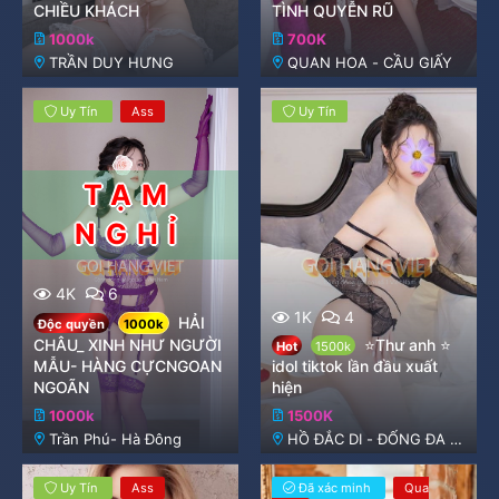
CHIỀU KHÁCH
TÌNH QUYỄN RŨ
1000k
700K
TRẦN DUY HƯNG
QUAN HOA - CẦU GIẤY
Uy Tín
Ass
Uy Tín
4K
6
1K
4
HẢI
Độc quyền
1000k
CHÂU_ XINH NHƯ NGƯỜI
⭐Thư anh ⭐️
Hot
1500k
MẪU- HÀNG CỰCNGOAN
idol tiktok lần đầu xuất
NGOÃN
hiện
1000k
1500K
Trần Phú- Hà Đông
HỒ ĐẮC DI - ĐỐNG ĐA -
HÀ NỘI
Uy Tín
Ass
Đã xác minh
Qua