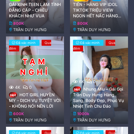
GÁI XINH TEEN LÀM TÌNH
TIÊN - HÀNG VIP IDOL
ĐẲNG CẤP - CHIỀU
TIKTOK TRIỆU VIEW
KHÁCH NHƯ VUA
NGON HẾT NẤC HÀNG
CỰC NGON
800K
800K
TRẦN DUY HƯNG
TRẦN DUY HƯNG
Đã xác minh
Qua
Đã xác minh
Qua
đêm
đêm
6K
0
4K
0
Nhung Miu – Gái Gọi
Hot
HOT GIRL HUYỀN
Trần Duy Hưng Hàng
Hot
MY - DỊCH VỤ TUYỆT VỜI
Sang, Body Đẹp, Phục Vụ
- KHÔNG NÓI NÊN LỜI
Nhiệt Tình Chu Đáo
600K
1000k
TRẦN DUY HƯNG
TRẦN DUY HƯNG
Đã xác minh
Qua
Đã xác minh
Qua