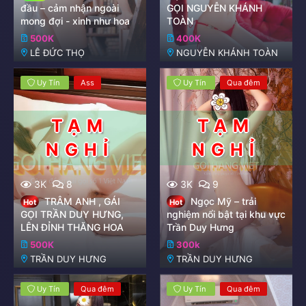
đầu – cảm nhận ngoài
GỌI NGUYỄN KHÁNH
mong đợi - xinh như hoa
TOÀN
500K
400K
LÊ ĐỨC THỌ
NGUYỄN KHÁNH TOÀN
Uy Tín
Ass
Uy Tín
Qua đêm
3K
8
3K
9
TRÂM ANH , GÁI
Ngọc Mỹ – trải
Hot
Hot
GỌI TRẦN DUY HƯNG,
nghiệm nổi bật tại khu vực
LÊN ĐỈNH THĂNG HOA
Trần Duy Hưng
500K
300k
TRẦN DUY HƯNG
TRẦN DUY HƯNG
Uy Tín
Qua đêm
Uy Tín
Qua đêm