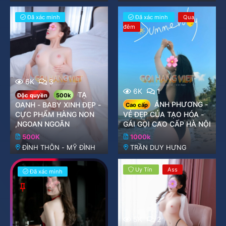
THỊ ĐỊNH
THỊ ĐỊNH
Đã xác minh
Đã xác minh
Qua
đêm
6K
3
6K
1
TẠ
Độc quyền
500k
ÁNH PHƯƠNG -
OANH - BABY XINH ĐẸP -
Cao cấp
CỰC PHẨM HÀNG NON
VẺ ĐẸP CỦA TẠO HÓA -
,NGOAN NGOÃN
GÁI GỌI CAO CẤP HÀ NỘI
500K
1000k
ĐÌNH THÔN - MỸ ĐÌNH
TRẦN DUY HƯNG
Uy Tín
Ass
Đã xác minh
G
h
i
m
5K
2
l