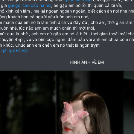
 giá
gái gọi cao cấp hà nội
, ae gặp em nó rồi thì quên cả lối về,
nó xinh xắn lắm , mà lại ngoan ngoan ngoãn, biết cách ăn nói nhẹ nh
ộng khách hơn cả người yêu luôn anh em nhé,
m mạnh của em nó là làm tình dịch vụ đầy đủ , cho ae , thời gian làm 
 luôn nhé, lúc nào anh em muốn chén thì mới thôi,
mút cực là phê , anh em cứ gặp em nó là biết , thời gian thoải mái 
 chuyện 45p , vú và bím cực ngon ,đảm bảo với anh em chưa có e n
n khúc. Chúc anh em chén em nó thật là ngon trym
i
gái gọi hà nội
HÌNH ẢNH VỀ EM