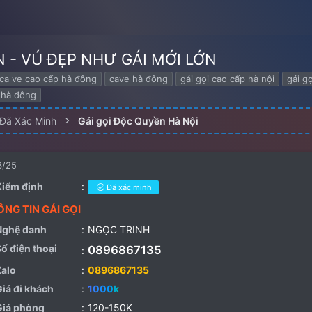
 - VÚ ĐẸP NHƯ GÁI MỚI LỚN
ca ve cao cấp hà đông
cave hà đông
gái gọi cao cấp hà nội
gái g
i hà đông
 Đã Xác Minh
Gái gọi Độc Quyền Hà Nội
3/25
Kiểm định
Đã xác minh
Nghệ danh
NGỌC TRINH
Số điện thoại
0896867135
Zalo
0896867135
Giá đi khách
1000k
Giá phòng
120-150K