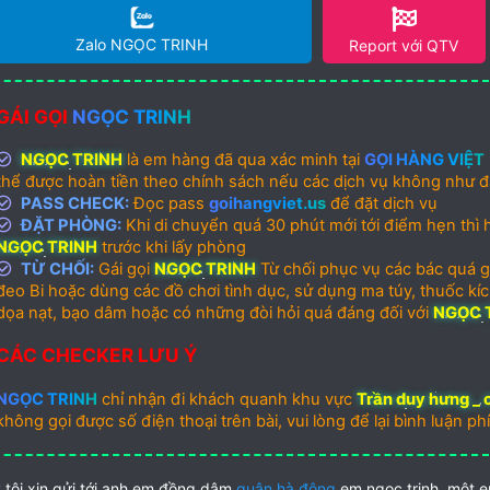
Zalo NGỌC TRINH
Report với QTV
GÁI GỌI
NGỌC TRINH
NGỌC TRINH
là em hàng đã qua xác minh tại
GỌI HÀNG VIỆT
thể được hoàn tiền theo chính sách nếu các dịch vụ không như đ
PASS CHECK:
Đọc pass
goihangviet.us
để đặt dịch vụ
ĐẶT PHÒNG:
Khi di chuyển quá 30 phút mới tới điểm hẹn thì ha
NGỌC TRINH
trước khi lấy phòng
TỪ CHỐI:
Gái gọi
NGỌC TRINH
Từ chối phục vụ các bác quá già
đeo Bi hoặc dùng các đồ chơi tình dục, sử dụng ma túy, thuốc kíc
dọa nạt, bạo dâm hoặc có những đòi hỏi quá đáng đối với
NGỌC 
CÁC CHECKER LƯU Ý
NGỌC TRINH
chỉ nhận đi khách quanh khu vực
Trần duy hưng _ 
không gọi được số điện thoại trên bài, vui lòng để lại bình luận phí
 tôi xin gửi tới anh em đồng dâm
quận hà đông
em ngọc trinh ,một 