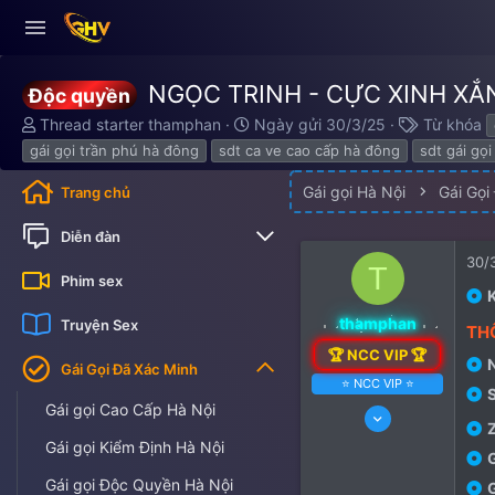
NGỌC TRINH - CỰC XINH XẮN
Độc quyền
Thread starter
thamphan
Ngày gửi
30/3/25
Từ khóa
gái gọi trần phú hà đông
sdt ca ve cao cấp hà đông
sdt gái gọ
Gái gọi Hà Nội
Gái Gọi
Trang chủ
Diễn đàn
30/
T
Bài viết mới
Phim sex
thamphan
Truyện Sex
🏆 NCC VIP 🏆
Gái Gọi Đã Xác Minh
⭐️ NCC VIP ⭐️
Gái gọi Cao Cấp Hà Nội
18/12/24
59
Gái gọi Kiểm Định Hà Nội
0
Gái gọi Độc Quyền Hà Nội
106