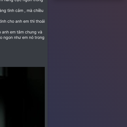
àng tình cảm , mà chiều
tình cho anh em thì thoải
cho anh em tắm chung và
ào ngon như em nó trong