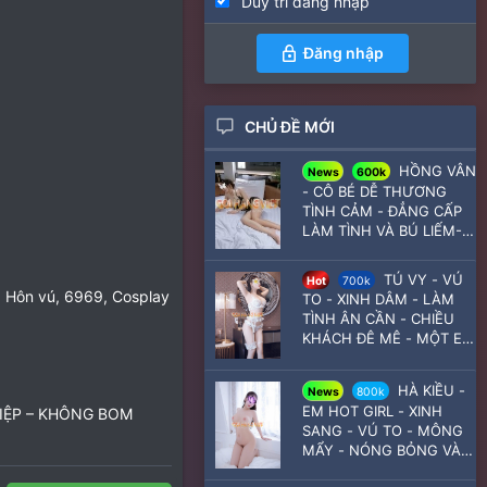
Duy trì đăng nhập
Đăng nhập
CHỦ ĐỀ MỚI
HỒNG VÂN
News
600k
- CÔ BÉ DỄ THƯƠNG
TÌNH CẢM - ĐẲNG CẤP
LÀM TÌNH VÀ BÚ LIẾM-
CHIÊU CHUỘNG MỌI TƯ
THẾ
TÚ VY - VÚ
Hot
700k
Hôn vú
6969
Cosplay
TO - XINH DÂM - LÀM
TÌNH ÂN CẦN - CHIỀU
KHÁCH ĐÊ MÊ - MỘT E
HÀNG DÂM DÊ - AE
CÙNG PHÊ CÙNG E NÓ
HÀ KIỀU -
News
800k
NHÉ
EM HOT GIRL - XINH
IỆP – KHÔNG BOM
SANG - VÚ TO - MÔNG
MẨY - NÓNG BỎNG VÀ
GỢI TÌNH