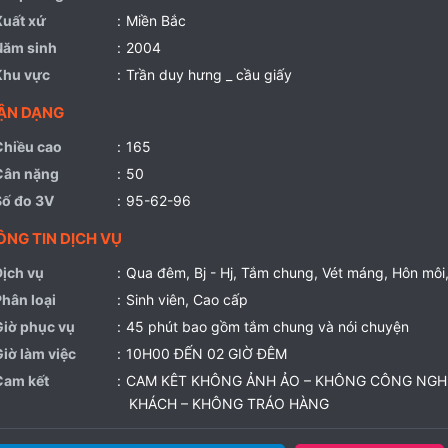
Xuất xứ
Miền Bắc
Năm sinh
2004
Khu vực
Trần duy hưng _ cầu giấy
Chiều cao
165
Cân nặng
50
Số đo 3V
95-62-96
Dịch vụ
Qua đêm
Bj - Hj
Tắm chung
Vét máng
Hôn môi
Phân loại
Sinh viên
Cao cấp
Giờ phục vụ
45 phút bao gồm tắm chung và nói chuyện
Giờ làm việc
10H00 ĐẾN 02 GIỜ ĐÊM
Cam kết
CAM KÊT KHÔNG ẢNH ẢO – KHÔNG CÔNG NGH
KHÁCH – KHÔNG TRÁO HÀNG