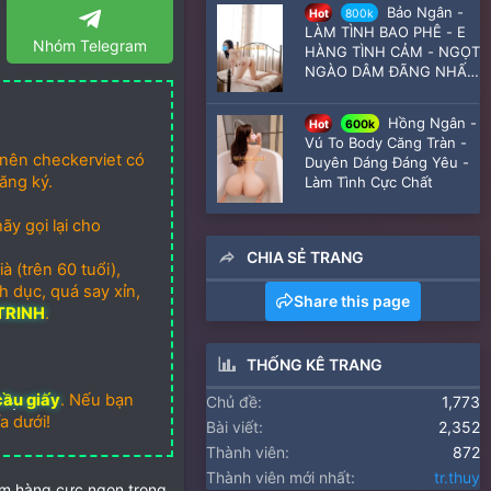
Bảo Ngân -
Hot
800k
LÀM TÌNH BAO PHÊ - E
Nhóm Telegram
HÀNG TÌNH CẢM - NGỌT
NGÀO DÂM ĐÃNG NHẤT
BẮC NINH
Hồng Ngân -
Hot
600k
Vú To Body Căng Tràn -
nên checkerviet có
Duyên Dáng Đáng Yêu -
ăng ký.
Làm Tình Cực Chất
̃y gọi lại cho
CHIA SẺ TRANG
 (trên 60 tuổi),
h dục, quá say xỉn,
Share this page
TRINH
.
THỐNG KÊ TRANG
cầu giấy
. Nếu bạn
Chủ đề
1,773
a dưới!
Bài viết
2,352
Thành viên
872
Thành viên mới nhất
tr.thuy
em hàng cực ngon trong