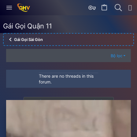
Gái Gọi Quận 11
Gái Gọi Sài Gòn
Bộ lọc
There are no threads in this
forum.
Bạn phải đăng nhập hoặc đăng ký để viết bài.