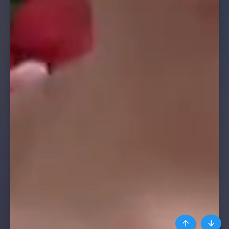
Top
Botto