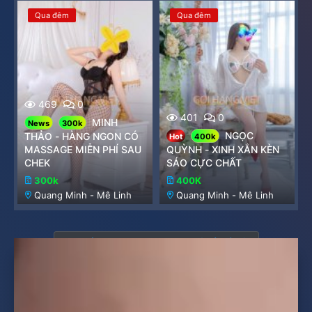
Qua đêm
Qua đêm
469
0
401
0
MINH
News
300k
NGỌC
THẢO - HÀNG NGON CÓ
Hot
400k
MASSAGE MIỄN PHÍ SAU
QUỲNH - XINH XẮN KÈN
CHEK
SÁO CỰC CHẤT
300k
400K
Quang Minh - Mê Linh
Quang Minh - Mê Linh
Bạn phải đăng nhập hoặc đăng ký để viết bài.