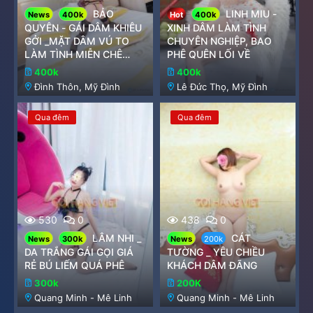
BẢO
LINH MIU -
News
400k
Hot
400k
QUYÊN - GÁI DÂM KHIÊU
XINH DÂM LÀM TÌNH
GỞI _MẶT DÂM VÚ TO
CHUYÊN NGHIỆP, BAO
LÀM TÌNH MIỄN CHÊ
PHÊ QUÊN LỐI VỀ
LUÔN NHA
400k
400k
Đình Thôn, Mỹ Đình
Lê Đức Thọ, Mỹ Đình
Qua đêm
Qua đêm
530
0
438
0
LÂM NHI _
CÁT
News
300k
News
200k
DA TRẮNG GÁI GỌI GIÁ
TƯỜNG _ YÊU CHIỀU
RẺ BÚ LIẾM QUÁ PHÊ
KHÁCH DÂM ĐÃNG
300k
200K
Quang Minh - Mê Linh
Quang Minh - Mê Linh