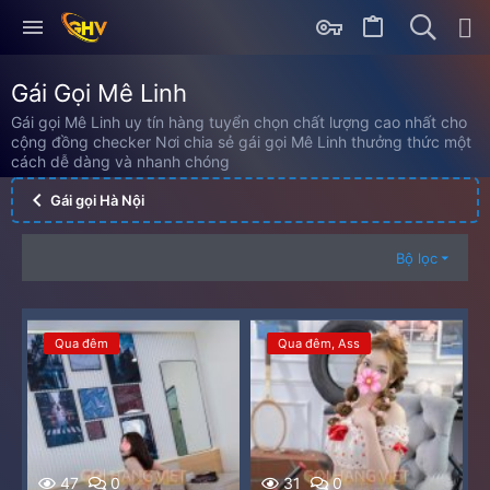
Gái Gọi Mê Linh
Gái gọi Mê Linh uy tín hàng tuyển chọn chất lượng cao nhất cho
cộng đồng checker Nơi chia sẻ gái gọi Mê Linh thưởng thức một
cách dễ dàng và nhanh chóng
Gái gọi Hà Nội
Bộ lọc
Qua đêm
Qua đêm
Ass
47
0
31
0