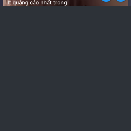
Ít quảng cáo nhất trong
các web phim
Nhận toàn quyền truy cập
‹
›