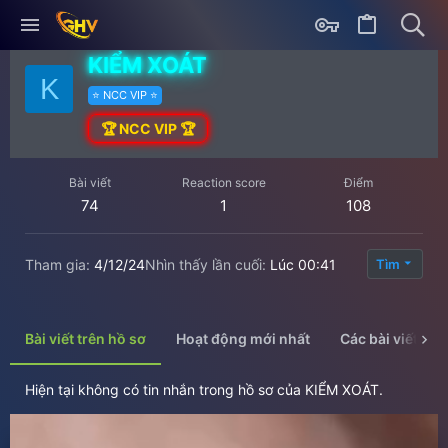
KIỂM XOÁT
K
⭐️ NCC VIP ⭐️
🏆 NCC VIP 🏆
Bài viết
Reaction score
Điểm
74
1
108
Tham gia
4/12/24
Nhìn thấy lần cuối
Lúc 00:41
Tìm
Bài viết trên hồ sơ
Hoạt động mới nhất
Các bài viết
Hiện tại không có tin nhắn trong hồ sơ của KIỂM XOÁT.