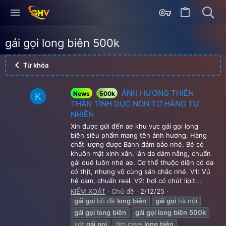
gái gọi long biên 500k
Từ khóa
ÁNH HƯƠNG THIÊN
News
500k
K
THẦN TÌNH DỤC NON TƠ HÀNG TỰ
NHIÊN
Xin được gửi đến ae khu vực gái gọi long
biên siêu phẩm mang tên ánh hương. Hàng
chất lượng được Bánh đảm bảo nhé. Bé có
khuôn mặt xinh xắn, làn da dám nắng, chuẩn
gái quê luôn nhé ae. Cơ thể thuộc diện có da
có thịt, nhưng vô cùng săn chắc nhé. V1: Vú
hệ cam, chuẩn real. V2: hơi có chút lipit...
KIỂM XOÁT
Chủ đề
2/12/25
gái
gọi
bồ đề
long
biên
gái
gọi
hà nội
gái
gọi
long
biên
gái
gọi
long
biên
500k
sdt
gái
gọi
tìm cave
long
biên