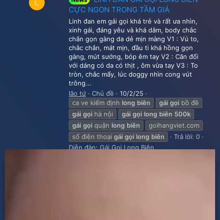
L
CỰC NGON TRONG TẦM GIÁ
Linh đan em gái gọi khá trẻ và rất ưa nhìn,
xinh gái, đáng yêu và khá dâm, body chắc
chắn gọn gàng da dẻ mịn màng V1 : Vú to,
chắc chắn, mát mịn, đầu ti khá hồng gọn
gàng, mút sướng, bóp êm tay V2 : Cân đối
với dáng có da có thịt , ôm vừa tay V3 : To
tròn, chắc mẩy, lúc doggy nhìn cong vút
trông...
lão tứ
Chủ đề
10/2/25
ca ve kiểm định
long
biên
gái
gọi
bồ đề
gái
gọi
hà nội
gái
gọi
long
biên
500k
gái
gọi
quận
long
biên
goihangviet.com
số điện thoại
gái
gọi
long
biên
Trả lời: 0
Diễn đàn:
Gái Gọi Long Biên