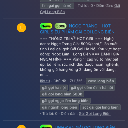
tìm
gái
gọi
hà nội
Trả lời: 0
Diễn đàn:
Gái
Gọi Long Biên
NGỌC TRANG - HOT
News
500k
L
GIRL SIÊU PHẨM GÁI GỌI LONG BIÊN
=== THÔNG TIN VỀ HOT GIRL === Nghệ
danh: Ngọc Trang Giá: 500K/shot/1 lần xuất
tinh Loại gái gọi: Gái Gọi Hà Nội Khu vực hoạt
động: Ngọc Lâm - Long Biên === ĐÁNH GIÁ
NGOẠI HÌNH === Vòng 1: cặp vú to như bát
úp, bú liếm, rúc rích đều được hoan nghênh,
không giữ hàng Vòng 2: dáng ổn với dáng,
eo...
lão tứ
Chủ đề
7/11/25
cave
long
biên
gái
gọi
hà nội
gái
gọi
kiểm định hà nội
gái
gọi
long
biên
500k
gái
gọi
ngọc lâm
long
biên
gái
ngành
long
biên
sdt
gái
gọi
long
biên
Trả lời: 0
Diễn đàn:
Gái Gọi Long Biên
LINH ĐAN GÁI GỌI LONG BIÊN
News