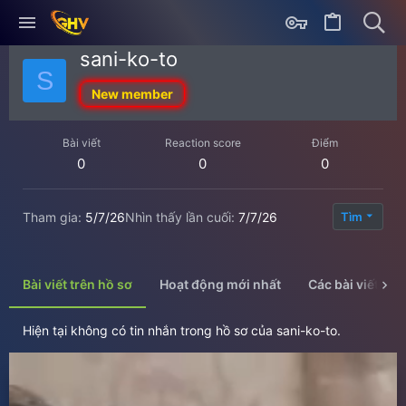
sani-ko-to
S
New member
Bài viết
Reaction score
Điểm
0
0
0
Tham gia
5/7/26
Nhìn thấy lần cuối
7/7/26
Tìm
Bài viết trên hồ sơ
Hoạt động mới nhất
Các bài viết
Hiện tại không có tin nhắn trong hồ sơ của sani-ko-to.