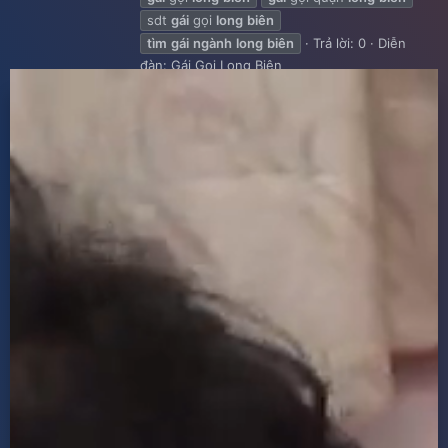
sdt
gái
gọi
long
biên
tìm
gái
ngành
long
biên
Trả lời: 0
Diễn
đàn:
Gái Gọi Long Biên