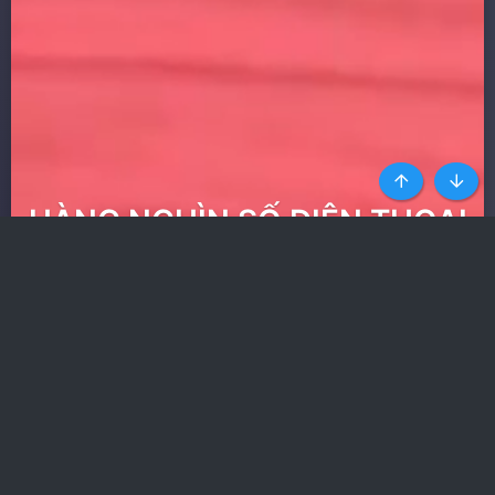
Top
Botto
HÀNG NGHÌN SỐ ĐIỆN THOẠI
GÁI GỌI UY TÍN NHẤT
Ít quảng cáo nhất trong
các web phim
Nhận toàn quyền truy cập