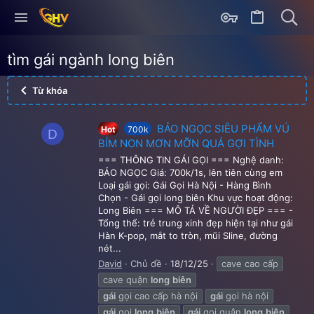
tìm gái ngành long biên
Từ khóa
BẢO NGỌC SIÊU PHẨM VÚ
Hot
700k
D
BÍM NON MƠN MỠN QUÁ GỢI TÌNH
=== THÔNG TIN GÁI GỌI === Nghệ danh:
BẢO NGỌC Giá: 700k/1s, lên tiên cùng em
Loại gái gọi: Gái Gọi Hà Nội - Hàng Bình
Chọn - Gái gọi long biên Khu vực hoạt động:
Long Biên === MÔ TẢ VỀ NGƯỜI ĐẸP === -
Tổng thể: trẻ trung xinh đẹp hiện tại như gái
Hàn K-pop, mắt to tròn, mũi Sline, đường
nét...
David
Chủ đề
18/12/25
cave cao cấp
cave quận
long
biên
gái
gọi cao cấp hà nội
gái
gọi hà nội
gái
gọi
long
biên
gái
gọi quận
long
biên