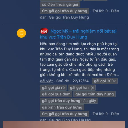
số điện thoại
gái
gọi
tìm
gái
gọi
trần
duy
hưng
Trả lời: 0
Diễn
đàn:
Gái gọi Trần Duy Hưng
Ngọc Mỹ – trải nghiệm nổi bật tại
Hot
G
khu vực Trần Duy Hưng
Nếu bạn đang tìm một lựa chọn phù hợp tại
khu vực Trần Duy Hưng, thì đây là một trong
những cái tên đang được nhiều người quan
tâm thời gian gần đây Ngay từ lần đầu gặp,
tạo cảm giác dễ chịu nhờ phong cách trẻ
trung, tự nhiên. Cách giao tiếp nhẹ nhàng
giúp không khí trở nên thoải mái hơn Điểm...
gái việt
Chủ đề
22/12/24
gái
gọi
300k
gái
gọi
giá rẻ
gái
gọi
hà nội
gái
gọi
qua đêm
gái
gọi
trần
duy
hưng
gái
gọi
trần
duy
hưng
cầu giấy
gái
xinh
trần
duy
hưng
tìm
gái
gọi
trần
duy
hưng
Trả lời: 9
Diễn
đàn:
Gái gọi Bình Dân Hà Nội