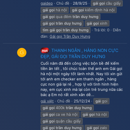
gaidep
Chủ đề
28/9/25
gái
gọi
cầu giấy
gái
gọi
hà nội
gái
gọi
kiểm định hà nội
gái
gọi
qua đêm
trần
duy
hưng
gái
gọi
trần
duy
hưng
gái
gọi
xinh
tìm
gái
gọi
trần
duy
hưng
Trả lời: 0
Diễn
đàn:
Gái gọi Trần Duy Hưng
THANH NGÂN , HÀNG NON CỰC
Hot
G
ĐẸP, GÁI GỌI TRẦN DUY HƯNG
Cuối năm đã đến công việc bộn bề để kiếm
tiền ăn tết , tôi chúc toàn thể anh em Gái gọi
hà nội một ngày tốt lành nhất. Nay tôi xin gửi
tới anh em checker em thanh ngân , hàng
cực non giá lại rẻ , hợp lý với tình hình hiện
nay, em cực xinh mà lại còn trẻ trung nữa các
bác ạ Em nó rất xinh xắn dễ...
gái việt
Chủ đề
25/12/24
gái
goi
gái
gọi
400k
trần
duy
hưng
gái
gọi
ca ve hà nội
gái
gọi
hà nội
gái
gọi
quận cầu giấy
gái
gọi
trần
duy
hưng
gái
gọi
zalo