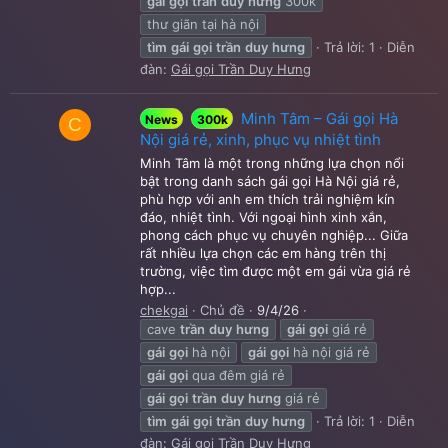
gái
gọi
trần
duy
hưng
300k
thư giãn tại hà nội
tìm
gái
gọi
trần
duy
hưng
Trả lời: 1
Diễn
đàn:
Gái gọi Trần Duy Hưng
Minh Tâm – Gái gọi Hà
News
300k
C
Nội giá rẻ, xinh, phục vụ nhiệt tình
Minh Tâm là một trong những lựa chọn nổi
bật trong danh sách gái gọi Hà Nội giá rẻ,
phù hợp với anh em thích trải nghiệm kín
đáo, nhiệt tình. Với ngoại hình xinh xắn,
phong cách phục vụ chuyên nghiệp... Giữa
rất nhiều lựa chọn các em hàng trên thị
trường, việc tìm được một em gái vừa giá rẻ
hợp...
chekgai
Chủ đề
9/4/26
cave
trần
duy
hưng
gái
gọi
giá rẻ
gái
gọi
hà nội
gái
gọi
hà nội giá rẻ
gái
gọi
qua đêm giá rẻ
gái
gọi
trần
duy
hưng
giá rẻ
tìm
gái
gọi
trần
duy
hưng
Trả lời: 1
Diễn
đàn:
Gái gọi Trần Duy Hưng