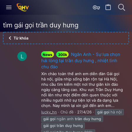
tìm gái gọi trần duy hưng
Từ khóa
Ngân Anh - Sự lựa chọn
News
300k
L
hái lòng tại trần duy hưng , nhiệt tình
chu đáo
Xin chào toàn thể anh em diễn đàn Gái gọi
hà nội, giữa nhịp sống bận rộn tại Hà Nội,
nhu cầu tìm kiếm một nơi thư giãn kín đáo
ngày càng tăng cao. Khu vực Trần Duy Hưng
nổi lên như một điểm đến quen thuộc với
nhiều người nhờ sự tiện lợi và đa dạng lựa
chọn. Nay mình lại xin gửi đến anh em...
lucky_hn
Chủ đề
27/4/26
gái
gọi
hà nội
gái
gọi
ngân anh
trần
duy
hưng
gái
gọi
trần
duy
hưng