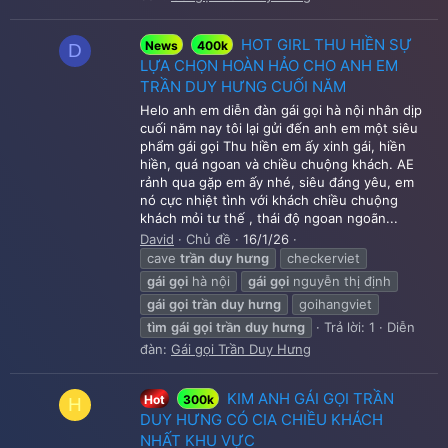
HOT GIRL THU HIỀN SỰ
News
400k
D
LỰA CHỌN HOÀN HẢO CHO ANH EM
TRẦN DUY HƯNG CUỐI NĂM
Helo anh em diễn đàn gái gọi hà nội nhân dịp
cuối năm nay tôi lại gửi đến anh em một siêu
phẩm gái gọi Thu hiền em ấy xinh gái, hiền
hiền, quá ngoan và chiều chuộng khách. AE
rảnh qua gặp em ấy nhé, siêu đáng yêu, em
nó cực nhiệt tình với khách chiều chuộng
khách mỏi tư thế , thái độ ngoan ngoãn...
David
Chủ đề
16/1/26
cave
trần
duy
hưng
checkerviet
gái
gọi
hà nội
gái
gọi
nguyễn thị định
gái
gọi
trần
duy
hưng
goihangviet
tìm
gái
gọi
trần
duy
hưng
Trả lời: 1
Diễn
đàn:
Gái gọi Trần Duy Hưng
KIM ANH GÁI GỌI TRẦN
Hot
300k
H
DUY HƯNG CÓ CIA CHIỀU KHÁCH
NHẤT KHU VỰC