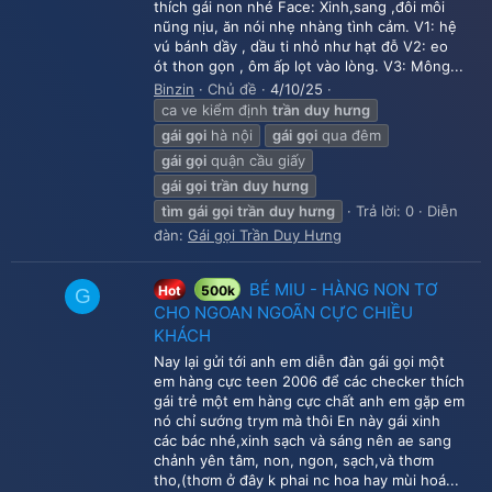
thích gái non nhé Face: Xinh,sang ,đôi môi
nũng nịu, ăn nói nhẹ nhàng tình cảm. V1: hệ
vú bánh dầy , dầu ti nhỏ như hạt đỗ V2: eo
ót thon gọn , ôm ấp lọt vào lòng. V3: Mông...
Binzin
Chủ đề
4/10/25
ca ve kiểm định
trần
duy
hưng
gái
gọi
hà nội
gái
gọi
qua đêm
gái
gọi
quận cầu giấy
gái
gọi
trần
duy
hưng
tìm
gái
gọi
trần
duy
hưng
Trả lời: 0
Diễn
đàn:
Gái gọi Trần Duy Hưng
BÉ MIU - HÀNG NON TƠ
Hot
500k
G
CHO NGOAN NGOÃN CỰC CHIỀU
KHÁCH
Nay lại gửi tới anh em diễn đàn gái gọi một
em hàng cực teen 2006 để các checker thích
gái trẻ một em hàng cực chất anh em gặp em
nó chỉ sướng trym mà thôi En này gái xinh
các bác nhé,xinh sạch và sáng nên ae sang
chảnh yên tâm, non, ngon, sạch,và thơm
tho,(thơm ở đây k phai nc hoa hay mùi hoá...