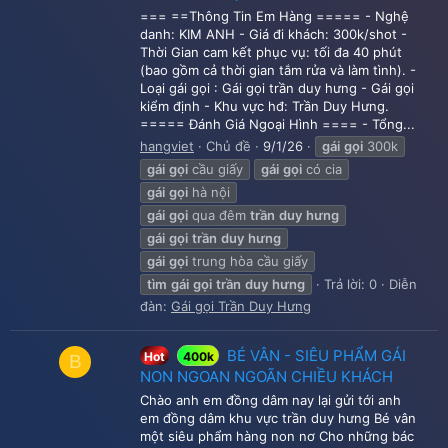
=== ==Thông Tin Em Hàng ===== - Nghệ
danh: KIM ANH - Giá đi khách: 300k/shot -
Thời Gian cam kết phục vụ: tối đa 40 phút
(bao gồm cả thời gian tắm rửa và làm tình). -
Loại gái gọi : Gái gọi trần duy hưng - Gái gọi
kiểm định - Khu vực hđ: Trần Duy Hưng.
===== Đánh Giá Ngoại Hình ==== - Tổng...
hangviet
Chủ đề
9/1/26
gái
gọi
300k
gái
gọi
cầu giấy
gái
gọi
có cia
gái
gọi
hà nội
gái
gọi
qua đêm
trần
duy
hưng
gái
gọi
trần
duy
hưng
gái
gọi
trung hòa cầu giấy
tìm
gái
gọi
trần
duy
hưng
Trả lời: 0
Diễn
đàn:
Gái gọi Trần Duy Hưng
BÉ VÂN - SIÊU PHẨM GÁI
Hot
400k
B
NON NGOAN NGOÃN CHIỀU KHÁCH
Chào anh em đồng dâm nay lại gửi tới anh
em đồng dâm khu vực trần duy hưng Bé vân
một siêu phẩm hàng non nơ Cho những bác