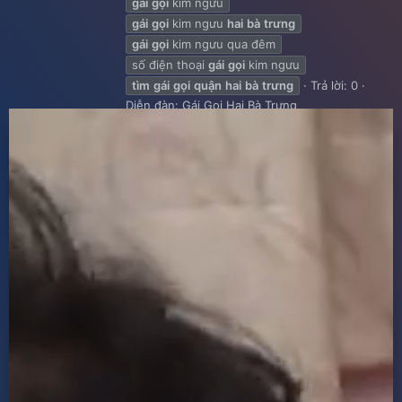
gái
gọi
kim ngưu
gái
gọi
kim ngưu
hai
bà
trưng
gái
gọi
kim ngưu qua đêm
số điện thoại
gái
gọi
kim ngưu
tìm
gái
gọi
quận
hai
bà
trưng
Trả lời: 0
Diễn đàn:
Gái Gọi Hai Bà Trưng