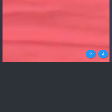
Top
Botto
HÀNG NGHÌN SỐ ĐIỆN THOẠI
GÁI GỌI UY TÍN NHẤT
Ít quảng cáo nhất trong
các web phim