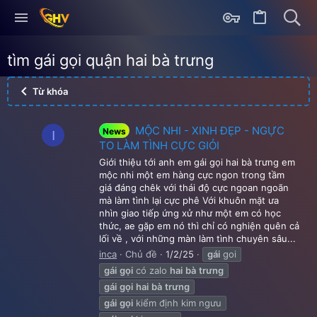
tìm gái gọi quận hai bà trưng
Từ khóa
MỘC NHI - XINH ĐẸP - NGỰC
News
I
TO LÀM TÌNH CỰC GIỎI
Giới thiệu tới anh em gái gọi hai bà trưng em
mộc nhi một em hàng cực ngon trong tầm
giá đáng chêk với thái độ cực ngoan ngoãn
mà làm tình lại cực phê Với khuôn mặt ưa
nhìn giao tiếp ứng xử như một em có học
thức, ae gặp em nó thì chỉ có nghiện quên cả
lối về , với những màn làm tình chuyên sâu...
inca
Chủ đề
1/2/25
gái
goi
gái
gọi
có zalo
hai
bà
trưng
gái
gọi
hai
bà
trưng
gái
gọi
kiểm định kim ngưu