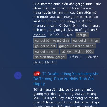
Cuối năm xin chúc diễn đàn gái gọi nhiều sức
khỏe nhất, nay tôi xin gửi tới anh em em
hàng huyền tây làm tình cực đỉnh .Hôn môi
như người yêu, tắm chung tắm chim, ôm ấp
vuốt ve tình cảm, vét máng, HJ, BJ nhẹ
nhàng tình cảm.. Chiều khách .. Nhẹ nhàng ,
tình cảm , ko giục giã . Đầy đủ công đoạn &...
cscd_hn
Chủ đề
19/1/25
gái
goi
gái gọi bến xe mỹ đình
gai
goi
dinh thon
gái gọi hà nội
gai
goi
kiem dinh ha noi
gai
goi
my dinh
gái gọi mỹ đình 300k
so
dien
thoai
gai
goi
Trả lời: 0
Diễn đàn:
Gái Gọi Mỹ Đình
Tú Duyên – Hàng Xinh Hoàng Mai,
Hot
I
Dễ Thương, Phục Vụ Nhiệt Tình Giá
Hợp Lý
Tôi lại mang đến chia sẻ với anh em một
gương mặt khá ngon trong khu vực Hoàng
Mai – Tú Duyên. Đây là một trong những lựa
phải nói là cực ngon trong phân khúc gái gọi
hà nội hiện nay. Nếu anh em checker đang