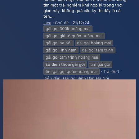
tìm một trải nghiệm khá hợp lý trong thời
gian này, không quá cầu kỳ thì đây là cái
tên...
inca
Chủ đề
21/12/24
gái gọi 300k hoàng mai
gái gọi giá rẻ quận hoàng mai
gái gọi hà nội
gái gọi hoàng mai
gái gọi lĩnh nam
gái gọi tam trinh
gái
goi
tam trinh hoàng mai
so
dien
thoai
gai
goi
tìm gái gọi
tìm gái gọi quận hoàng mai
Trả lời: 1
Diễn đàn:
Gái gọi Bình Dân Hà Nội