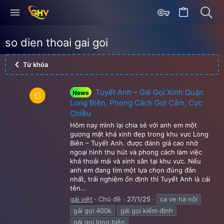
so dien thoai gai goi
Từ khóa
Tuyết Anh – Gái Gọi Xinh Quận
News
G
Long Biên, Phong Cách Gợi Cảm, Cực
Chiều
Hôm nay mình lại chia sẻ với anh em một
gương mặt khá xinh đẹp trong khu vực Long
Biên – Tuyết Anh. được đánh giá cao nhờ
ngoại hình thu hút và phong cách làm việc
khá thoải mái và xinh sắn tại khu vực. Nếu
anh em đang tìm một lựa chọn đúng đắn
nhất, trải nghiệm ổn định thì Tuyết Anh là cái
tên...
gái việt
Chủ đề
27/1/25
ca ve hà nội
gái gọi 400k
gái gọi kiểm định
gái gọi long biên