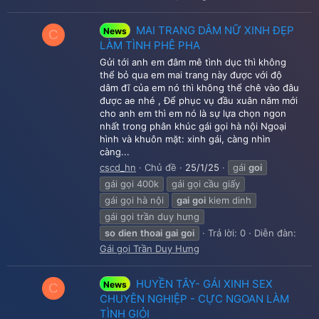
MAI TRANG DÂM NỮ XINH ĐẸP
News
C
LÀM TÌNH PHÊ PHA
Gửi tới anh em đâm mê tình dục thì không
thể bỏ qua em mai trang này được với độ
dâm đĩ của em nó thì không thể chê vào đâu
được ae nhé , Để phục vụ đầu xuân năm mới
cho anh em thì em nó là sự lựa chọn ngon
nhất trong phân khúc gái gọi hà nội Ngoại
hình và khuôn mặt: xinh gái, càng nhìn
càng...
cscd_hn
Chủ đề
25/1/25
gái
goi
gái gọi 400k
gái gọi cầu giấy
gái gọi hà nội
gai
goi
kiem dinh
gái gọi trần duy hưng
so
dien
thoai
gai
goi
Trả lời: 0
Diễn đàn:
Gái gọi Trần Duy Hưng
HUYỀN TÂY- GÁI XINH SEX
News
C
CHUYÊN NGHIỆP - CỰC NGOAN LÀM
TÌNH GIỎI