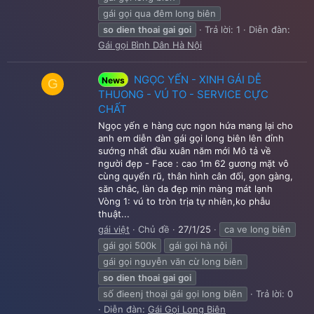
gái gọi qua đêm long biên
so
dien
thoai
gai
goi
Trả lời: 1
Diễn đàn:
Gái gọi Bình Dân Hà Nội
NGỌC YẾN - XINH GÁI DỄ
News
G
THUONG - VÚ TO - SERVICE CỰC
CHẤT
Ngọc yến e hàng cực ngon hứa mang lại cho
anh em diễn đàn gái gọi long biên lên đỉnh
sướng nhất đầu xuân năm mới Mô tả về
người đẹp - Face : cao 1m 62 gương mặt vô
cùng quyến rũ, thân hình cân đối, gọn gàng,
săn chắc, làn da đẹp mịn màng mát lạnh
Vòng 1: vú to tròn trịa tự nhiên,ko phẫu
thuật...
gái việt
Chủ đề
27/1/25
ca ve long biên
gái gọi 500k
gái gọi hà nội
gái gọi nguyễn văn cừ long biên
so
dien
thoai
gai
goi
số đieenj thoại gái gọi long biên
Trả lời: 0
Diễn đàn:
Gái Gọi Long Biên