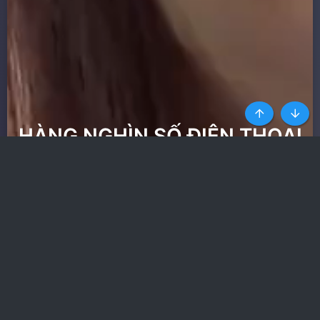
Top
Botto
HÀNG NGHÌN SỐ ĐIỆN THOẠI
GÁI GỌI UY TÍN NHẤT
Ít quảng cáo nhất trong
các web phim
Nhận toàn quyền truy cập