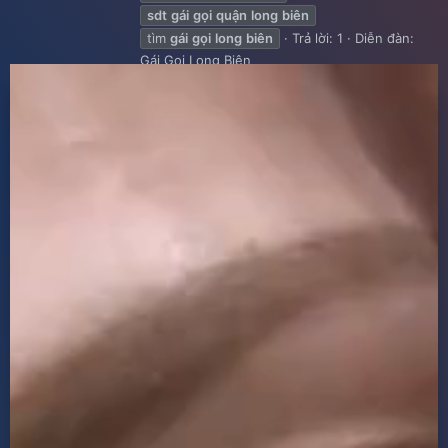
sdt
gái
gọi
quận
long
biên
tìm
gái
gọi
long
biên
Trả lời: 1
Diễn đàn:
Gái Gọi Long Biên