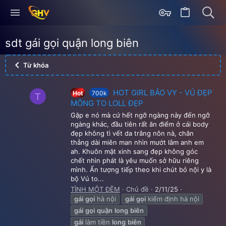
sdt gái gọi quận long biên
Từ khóa
HOT GIRL BẢO VY - VÚ ĐẸP
Hot
700k
T
MÔNG TO LOLL ĐẸP
Gặp e nó mà cứ hết ngỡ ngàng này đến ngỡ
ngàng khác, đầu tiên rất ăn điểm ở cái body
đẹp không tì vết da trắng nõn nà, chân
thẳng dài miên man nhìn mướt lắm anh em
ah. Khuôn mặt xinh sang đẹp không góc
chết nhìn phát là yêu muốn sở hữu riêng
mình. Ấn tượng tiếp theo khi chút bỏ nội y là
bộ Vú to...
TÌNH MỘT ĐÊM
Chủ đề
2/11/25
gái
gọi
hà nội
gái
gọi
kiểm định hà nội
gái
gọi
quận
long
biên
gái
làm tiền
long
biên