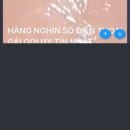
HÀNG NGHÌN SỐ ĐIỆN THOẠI
Top
Botto
GÁI GỌI UY TÍN NHẤT
Ít quảng cáo nhất trong
các web phim
Nhận toàn quyền truy cập