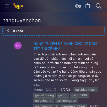
hangtuyenchon
Từ khóa
HÀNG TUYỂN ĐỂ DÀNH CHO AE ĐÓN
M
TẾT ZUI ZẺ NHÉ !!!
Chào toàn thể anh em , chúc anh em diễn
đàn để đón chào năm mới an lành vui vẻ
hạnh phúc và ấm áp hôm nay mình sẽ bung
ra 1 siêu phẩm cho ae chơi tết cùng nhé,
đảm bảo với ae 1 e hàng đúng tiêu chuẩn cực
phẩm giá rẻ hợp lý cho ae goihangviet, e ấy
sở hữu cho mình số đo 3 vòng tuyệt đối, làn
da...
Marco
Chủ đề
13/2/26
gaichieukhach
gaidethuong
gaigoi
gaigoi500k
gaigoihanoi
gaixinhngoan
goihangviet.us
hangtuyenchon
Trả lời: