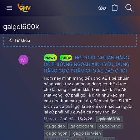
gaigoi600k
Từ khóa
HOT GIRL CHUẨN HÀNG
News
600k
M
DỄ THƯƠNG NGOAN XINH YÊU, ĐÚNG
HÀNG CỰC PHẨM CHO AE DẠO CHƠI
Hôm nay mình mang đến cho AE 1 bé chuẩn
hàng xách tay con hàng đang có thể được
cho là hàng Limited kkk. Đảm bảo k làm AE
thất vọng, cứ phải gọi là dính như keo mà
còn dẻo hơn cả kẹo kéo, Đến với Bé '' SURI ''
Dịch vụ cứ phải gọi là ae chỉ có nhấc cả người
lại cứ phải hữu duyên cả ngày thôi ấy...
Marco
Chủ đề
15/2/26
gaigoi600k
gaigoidep
gaigoigoare
gaigoihanoi
gaigoingon
gaigoisinhvien