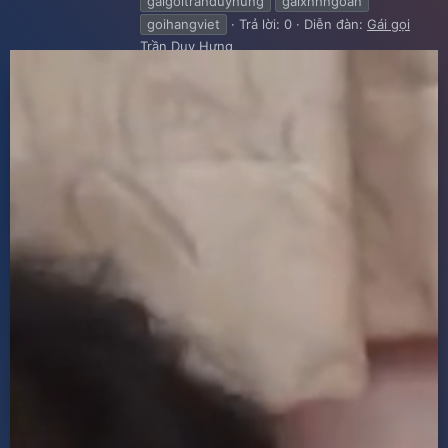
gaigoitranduyhung
gaixnhngoan
goihangviet
Trả lời: 0
Diễn đàn:
Gái gọi
Trần Duy Hưng