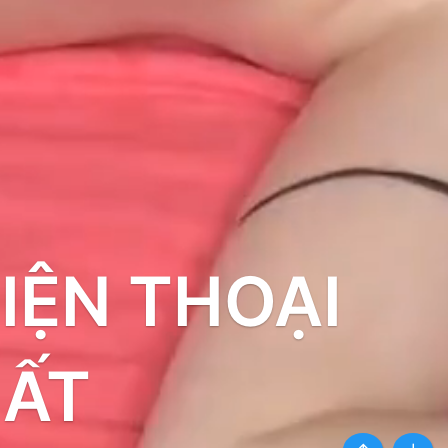
IỆN THOẠI
HẤT