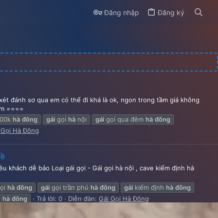
Đăng nhập
Đăng ký
xét đánh sơ qua em có thể đi khá là ok, ngon trong tầm giá không
 em ====
500k
hà
đông
gái
gọi
hà
nội
gái
gọi qua đêm
hà
đông
 Gọi Hà Đông
về
u khách dễ bảo Loại gái gọi - Gái gọi hà nội , cave kiểm định hà
ọi
hà
đông
gái
gọi trần phú
hà
đông
gái
kiểm định
hà
đông
e
hà
đông
Trả lời: 0
Diễn đàn:
Gái Gọi Hà Đông