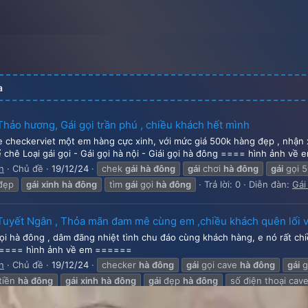
a
Thảo hương, Gái gọi trần phú , chiều khách hết mình
ae checkerviet một em hàng cực xinh, với mức giá 500k hàng đẹp , nhận 
ể chê Loại gái gọi - Gái gọi hà nội - Giái gọi hà đông ==== hình ảnh về
n
Chủ đề
19/12/24
chek
gái
hà
đông
gái
chơi
hà
đông
gái
gọi 
đẹp
gái
xinh
hà
đông
tìm
gái
gọi
hà
đông
Trả lời: 0
Diễn đàn:
Gái
Tuyết Ngân , Thỏa mãn đam mê cùng em ,chiều khách quên lối 
ọi hà đông , dâm đãng nhiệt tình chu đáo cùng khách hàng, e nó rất chiề
==== hình ảnh về em ======
n
Chủ đề
19/12/24
checker
hà
đông
gái
gọi cave
hà
đông
gái
g
tiền
hà
đông
gái
xinh
hà
đông
gái
đẹp
hà
đông
số điện thoại cav