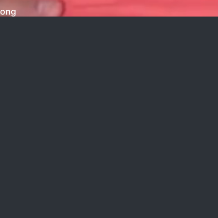
rong
truy cập