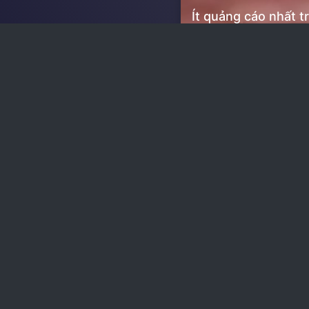
Ít quảng cáo nhất t
các web phim
Nhận toàn quyền 
‹