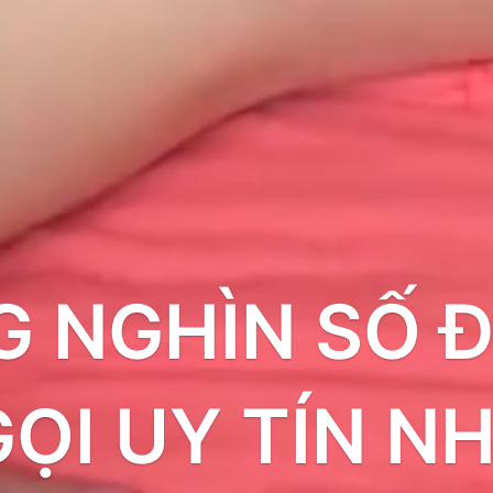
 NGHÌN SỐ Đ
GỌI UY TÍN N