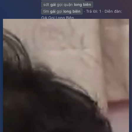
sdt
gái
gọi quận
long
biên
tìm
gái
gọi
long
biên
Trả lời: 1
Diễn đàn:
Gái Gọi Long Biên