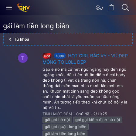
gái làm tiền long biên
Từ khóa
HOT GIRL BẢO VY - VÚ ĐẸP
Hot
700k
T
MÔNG TO LOLL ĐẸP
Gặp e nó mà cứ hết ngỡ ngàng này đến ngỡ
ngàng khác, đầu tiên rất ăn điểm ở cái body
đẹp không tì vết da trắng nõn nà, chân
thẳng dài miên man nhìn mướt lắm anh em
ah. Khuôn mặt xinh sang đẹp không góc
chết nhìn phát là yêu muốn sở hữu riêng
mình. Ấn tượng tiếp theo khi chút bỏ nội y là
bộ Vú to...
TÌNH MỘT ĐÊM
Chủ đề
2/11/25
gái
gọi hà nội
gái
gọi kiểm định hà nội
gái
gọi quận
long
biên
gái
làm
tiền
long
biên