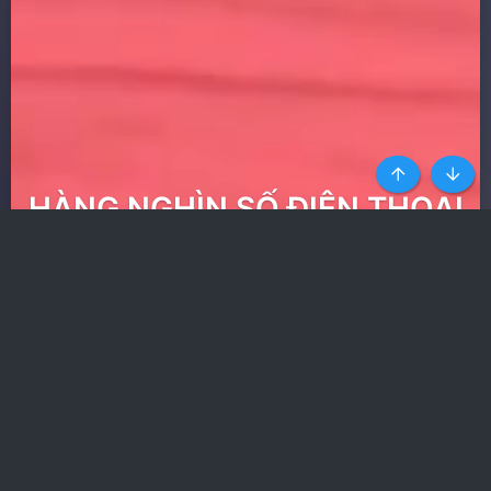
Top
Botto
HÀNG NGHÌN SỐ ĐIỆN THOẠI
GÁI GỌI UY TÍN NHẤT
Ít quảng cáo nhất trong
các web phim
Nhận toàn quyền truy cập