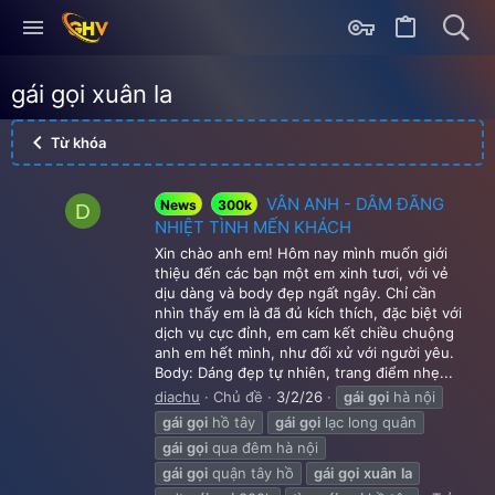
gái gọi xuân la
Từ khóa
VÂN ANH - DÂM ĐÃNG
News
300k
D
NHIỆT TÌNH MẾN KHÁCH
Xin chào anh em! Hôm nay mình muốn giới
thiệu đến các bạn một em xinh tươi, với vẻ
dịu dàng và body đẹp ngất ngây. Chỉ cần
nhìn thấy em là đã đủ kích thích, đặc biệt với
dịch vụ cực đỉnh, em cam kết chiều chuộng
anh em hết mình, như đối xử với người yêu.
Body: Dáng đẹp tự nhiên, trang điểm nhẹ...
diachu
Chủ đề
3/2/26
gái
gọi
hà nội
gái
gọi
hồ tây
gái
gọi
lạc long quân
gái
gọi
qua đêm hà nội
gái
gọi
quận tây hồ
gái
gọi
xuân
la