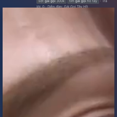
sdt
gái
gọi
300k
tìm
gái
gọi
hồ tây
Trả
lời: 0
Diễn đàn:
Gái Gọi Tây Hồ