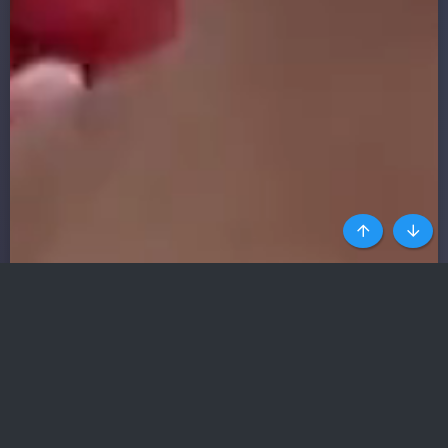
Top
Botto