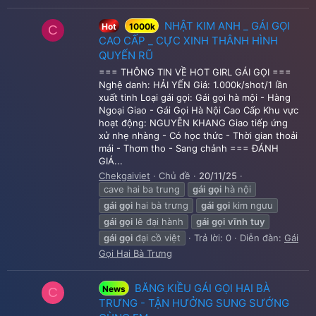
NHẬT KIM ANH _ GÁI GỌI
Hot
1000k
C
CAO CẤP _ CỰC XINH THÂNH HÌNH
QUYẾN RŨ
=== THÔNG TIN VỀ HOT GIRL GÁI GỌI ===
Nghệ danh: HẢI YẾN Giá: 1.000k/shot/1 lần
xuất tinh Loại gái gọi: Gái gọi hà mội - Hàng
Ngoại Giao - Gái Gọi Hà Nội Cao Cấp Khu vực
hoạt động: NGUYỄN KHANG Giao tiếp ứng
xử nhẹ nhàng - Có học thức - Thời gian thoải
mái - Thơm tho - Sang chảnh === ĐÁNH
GIÁ...
Chekgaiviet
Chủ đề
20/11/25
cave hai ba trung
gái
gọi
hà nội
gái
gọi
hai bà trưng
gái
gọi
kim ngưu
gái
gọi
lê đại hành
gái
gọi
vĩnh
tuy
gái
gọi
đại cồ việt
Trả lời: 0
Diễn đàn:
Gái
Gọi Hai Bà Trưng
BĂNG KIỀU GÁI GỌI HAI BÀ
News
C
TRƯNG - TẬN HƯỞNG SUNG SƯỚNG