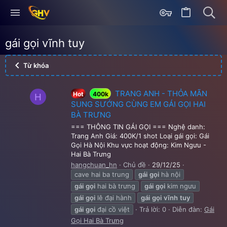
gái gọi vĩnh tuy
Từ khóa
TRANG ANH - THỎA MÃN
Hot
400k
H
SUNG SƯỚNG CÙNG EM GÁI GỌI HAI
BÀ TRƯNG
=== THÔNG TIN GÁI GỌI === Nghệ danh:
Trang Anh Giá: 400K/1 shot Loại gái gọi: Gái
Gọi Hà Nội Khu vực hoạt động: Kim Ngưu -
Hai Bà Trưng
hangchuan_hn
Chủ đề
29/12/25
cave hai ba trung
gái
gọi
hà nội
gái
gọi
hai bà trưng
gái
gọi
kim ngưu
gái
gọi
lê đại hành
gái
gọi
vĩnh
tuy
gái
gọi
đại cồ việt
Trả lời: 0
Diễn đàn:
Gái
Gọi Hai Bà Trưng