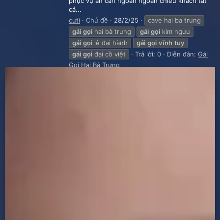
phục vụ ân cần ngoan ngoãn chiều khách tất
cả...
cuti
Chủ đề
28/2/25
cave hai ba trung
gái
gọi
hai bà trưng
gái
gọi
kim ngưu
gái
gọi
lê đại hành
gái
gọi
vĩnh
tuy
gái
gọi
đại cồ việt
Trả lời: 0
Diễn đàn:
Gái
Gọi Hai Bà Trưng