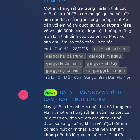
CÙNG EM
Một em hàng rất trẻ trung mà làm tình cực
phê tôi lại gửi đến anh em gái gọi hà nội, để
anh em thích cảm giác sung sướng nhất Ae
đến với em nó thì được sự sung sướng khi ra
về với giá 300k mà lại được tận hưởng những
màn làm tình đỉnh cao của em nó Phục vụ
anh em liếm láp toàn thân , hợp tác...
cuti
Chủ đề
28/2/25
cave hai ba trung
gái
gọi
hai bà trưng
gái
gọi
kim ngưu
gái
gọi
lê đại hành
gái
gọi
vĩnh
tuy
gái
gọi
đại cồ việt
sdt
gái
gọi
kim ngưu
Trả lời: 0
Diễn đàn:
Gái gọi Bình Dân Hà Nội
HẠ LY - HÀNG NGOAN TÌNH
News
C
CẢM - RẤT THÍCH BÚ CHIM
Nay lại lên cho anh em quận hai bà trưng em
Hạ ly , một em hàng rất tình cảm mà service
lại cực thích, đến với em các checker sẻ
được sự sung sướng khi ra về, đặc biệt em
có món mút chim thật là phê nên anh em
không nên bỏ lỡ qua em nó nhe, Thái độ