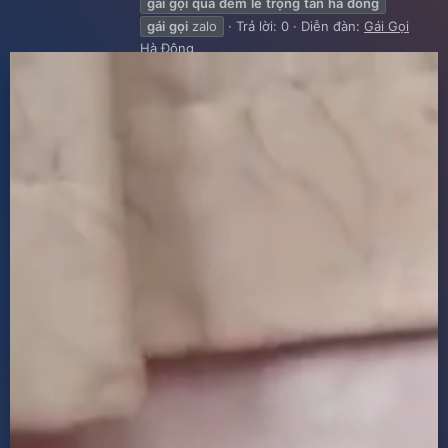
gái
gọi
qua
đêm
lê
trọng
tấn
hà
đông
gái
gọi
zalo
Trả lời: 0
Diễn đàn:
Gái Gọi
Hà Đông