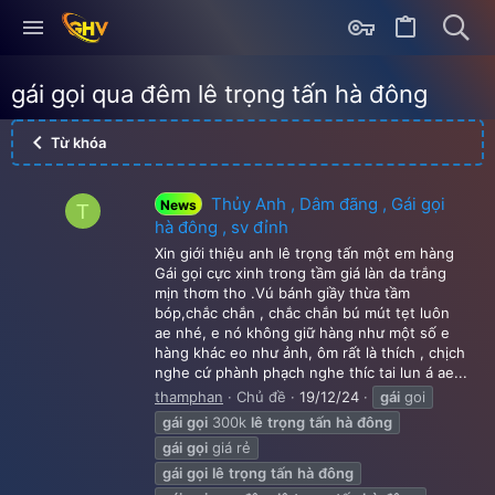
gái gọi qua đêm lê trọng tấn hà đông
Từ khóa
Thủy Anh , Dâm đãng , Gái gọi
News
T
hà đông , sv đỉnh
Xin giới thiệu anh lê trọng tấn một em hàng
Gái gọi cực xinh trong tầm giá làn da trắng
mịn thơm tho .Vú bánh giầy thừa tầm
bóp,chắc chắn , chắc chắn bú mút tẹt luôn
ae nhé, e nó không giữ hàng như một số e
hàng khác eo như ảnh, ôm rất là thích , chịch
nghe cứ phành phạch nghe thíc tai lun á ae...
thamphan
Chủ đề
19/12/24
gái
goi
gái
gọi
300k
lê
trọng
tấn
hà
đông
gái
gọi
giá rẻ
gái
gọi
lê
trọng
tấn
hà
đông