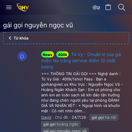
gái gọi nguyễn ngọc vũ
Từ khóa
Tú Vy - Chuẩn vị của gái
News
400k
D
miền tây trắng service điểm 10 chất
lượng
=== THÔNG TIN GÁI GỌI === Nghệ danh :
Tú Vy Giá : 400k/1shot Pass : Bạn a
goihangviet.us Khu Vực : Nguyễn Ngọc Vũ -
Hoàng Ngân Khách Sạn : Em có phòng cho
anh em an toàn sạch sẽ kín đáo tận hưởng
như đang chén người yêu tại phòng ĐÁNH
GIÁ VÀ NHẬN XÉT : + Ngoại hình và khuôn
mặt : Có nét nhìn dâm...
David
Chủ đề
24/7/26
gái
gọi
hà nội
gái
gọi
hoàng ngân
gái
gọi
nguyễn
ngọc
vũ