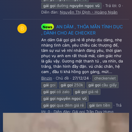
gái
gọi
đường
nguyễn
ngọc
vũ
Trả lời: 0
Diễn đàn:
Nguyễn Thị Định - Hoàng Ngân
AN DÂM , THỎA MÃN TÌNH DỤC
News
B
, DÀNH CHO AE CHECKER
An dâm Gái gọi giá rẻ lễ phép dịu dàng, nhẹ
nhàng tình cảm, yêu chiều các thượng đế,
tâm sự vui vẻ nhí nhảnh đáng yêu, thời gian
phục vụ anh em rất thoải mái, cảm giác như
là gấu vậy. Gương mặt thanh tú , ưa nhìn, da
trắng, thân hình đầy đặn. vú chắc chắn, hệ
cam , đầu ti khá hồng gọn gàng, mút...
Binzin
Chủ đề
27/12/24
checkerviet
gái
goi
gái
gọi
250k
gái
gọi
cầu giấy
gái
gọi
có zalo
gái
gọi
giá rẻ
gái
gọi
nguyễn
ngọc
vũ
gái
gọi
qua đêm giá rẻ
gái
làm tiền
Trả
lời: 0
Diễn đàn:
Gái gọi Trần Duy Hưng