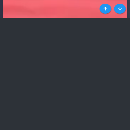
Top
Botto
HÀNG NGHÌN SỐ ĐIỆN THOẠI
GÁI GỌI UY TÍN NHẤT