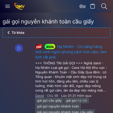
gái gọi nguyễn khánh toàn cầu giấy
Từ khóa
Hạ Nhiên - Cô nàng hàng
Hot
400k
D
mới xinh ngon phong cách tình cảm, làm
tình rất phê
=== THÔNG TIN GÁI GỌI === Nghệ danh :
Hạ Nhiên Loại gái gọi : Cave Hà Nội Khu vực :
Nguyễn Khánh Toàn - Cầu Giấy Qua đêm : có
Tổng quan : Khuôn mặt xinh đẹp trẻ trung cá
tính hút hồn, đáng yêu lắm, chiều cao lý
tưởng, thân hình cân đối, ngực đẹp mông
cong rất gợi cảm, làn da đẹp mịn màng mát...
David
Chủ đề
Lúc 01:31 Hôm qua
gái
gọi
cầu
giấy
gái
gọi
hà nội
gái
gọi
nguyễn
khánh
toàn
gái
gọi
nguyễn
khánh
toàn
cầu
giấy