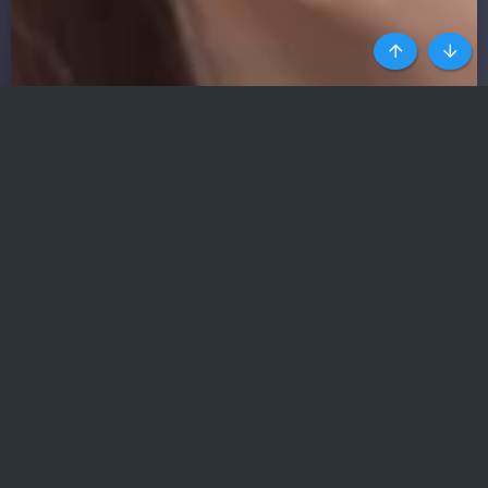
Top
Botto
HÀNG NGHÌN SỐ ĐIỆN THOẠI