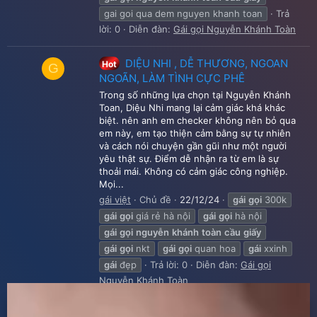
gai goi qua dem nguyen khanh toan
Trả
lời: 0
Diễn đàn:
Gái gọi Nguyễn Khánh Toàn
DIỆU NHI , DỄ THƯƠNG, NGOAN
Hot
G
NGOÃN, LÀM TÌNH CỰC PHÊ
Trong số những lựa chọn tại Nguyễn Khánh
Toan, Diệu Nhi mang lại cảm giác khá khác
biệt. nên anh em checker không nên bỏ qua
em này, em tạo thiện cảm bằng sự tự nhiên
và cách nói chuyện gần gũi như một người
yêu thật sự. Điểm dễ nhận ra từ em là sự
thoải mái. Không có cảm giác công nghiệp.
Mọi...
gái việt
Chủ đề
22/12/24
gái
gọi
300k
gái
gọi
giá rẻ hà nội
gái
gọi
hà nội
gái
gọi
nguyễn
khánh
toàn
cầu
giấy
gái
gọi
nkt
gái
gọi
quan hoa
gái
xxinh
gái
đẹp
Trả lời: 0
Diễn đàn:
Gái gọi
Nguyễn Khánh Toàn