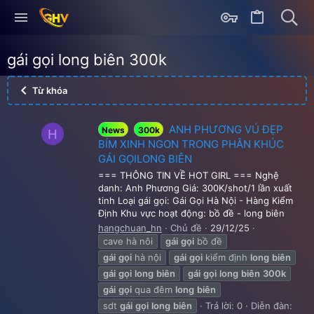
gái gọi long biên 300k
Từ khóa
ANH PHƯƠNG VÚ ĐẸP
News
300k
H
BÍM XINH NGON TRONG PHÂN KHÚC
GÁI GỌILONG BIÊN
=== THÔNG TIN VỀ HOT GIRL === Nghệ
danh: Anh Phương Giá: 300K/shot/1 lần xuất
tinh Loại gái gọi: Gái Gọi Hà Nội - Hàng Kiểm
Định Khu vực hoạt động: bồ đề - long biên
hangchuan_hn
Chủ đề
29/12/25
cave hà nôi
gái
gọi
bồ đề
gái
gọi
hà nội
gái
gọi
kiểm định
long
biên
gái
gọi
long
biên
gái
gọi
long
biên
300k
gái
gọi
qua đêm
long
biên
sdt
gái
gọi
long
biên
Trả lời: 0
Diễn đàn: