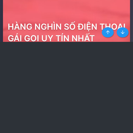
HÀNG NGHÌN SỐ ĐIỆN THOẠI
Top
Botto
GÁI GỌI UY TÍN NHẤT
Ít quảng cáo nhất trong
các web phim
Nhận toàn quyền truy cập