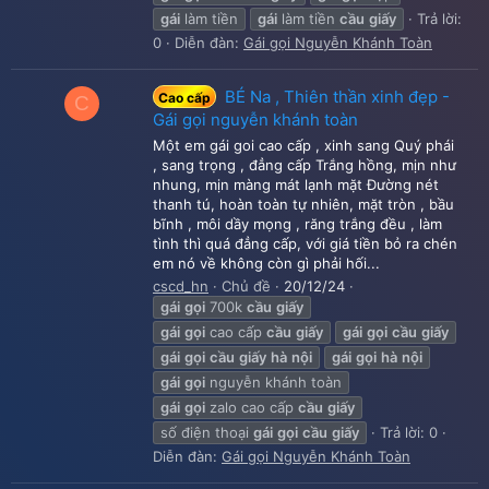
gái
làm tiền
gái
làm tiền
cầu
giấy
Trả lời:
0
Diễn đàn:
Gái gọi Nguyễn Khánh Toàn
BÉ Na , Thiên thần xinh đẹp -
Cao cấp
C
Gái gọi nguyễn khánh toàn
Một em gái goi cao cấp , xinh sang Quý phái
, sang trọng , đẳng cấp Trắng hồng, mịn như
nhung, mịn màng mát lạnh mặt Đường nét
thanh tú, hoàn toàn tự nhiên, mặt tròn , bầu
bĩnh , môi dầy mọng , răng trắng đều , làm
tình thì quá đẳng cấp, với giá tiền bỏ ra chén
em nó về không còn gì phải hối...
cscd_hn
Chủ đề
20/12/24
gái
gọi
700k
cầu
giấy
gái
gọi
cao cấp
cầu
giấy
gái
gọi
cầu
giấy
gái
gọi
cầu
giấy
hà
nội
gái
gọi
hà
nội
gái
gọi
nguyễn khánh toàn
gái
gọi
zalo cao cấp
cầu
giấy
số điện thoại
gái
gọi
cầu
giấy
Trả lời: 0
Diễn đàn:
Gái gọi Nguyễn Khánh Toàn