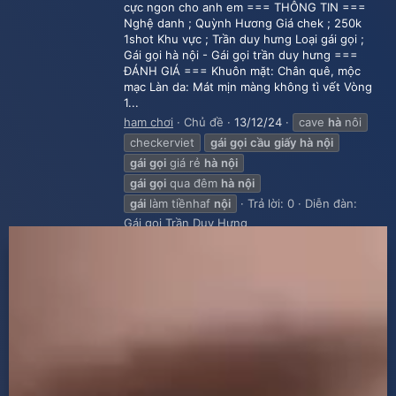
cực ngon cho anh em === THÔNG TIN ===
Nghệ danh ; Quỳnh Hương Giá chek ; 250k
1shot Khu vực ; Trần duy hưng Loại gái gọi ;
Gái gọi hà nội - Gái gọi trần duy hưng ===
ĐÁNH GIÁ === Khuôn mặt: Chân quê, mộc
mạc Làn da: Mát mịn màng không tì vết Vòng
1...
ham chơi
Chủ đề
13/12/24
cave
hà
nôi
checkerviet
gái
gọi
cầu
giấy
hà
nội
gái
gọi
giá rẻ
hà
nội
gái
gọi
qua đêm
hà
nội
gái
làm tiềnhaf
nội
Trả lời: 0
Diễn đàn:
Gái gọi Trần Duy Hưng