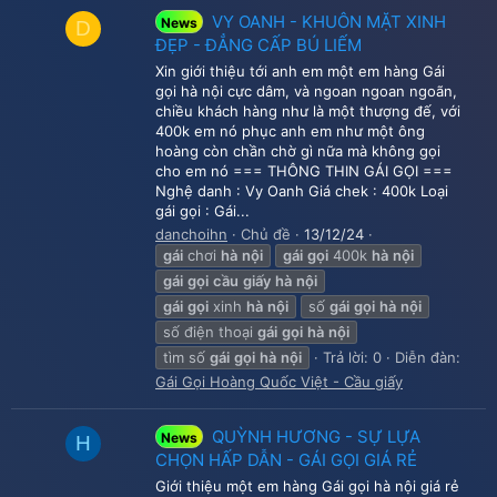
VY OANH - KHUÔN MẶT XINH
News
D
ĐẸP - ĐẲNG CẤP BÚ LIẾM
Xin giới thiệu tới anh em một em hàng Gái
gọi hà nội cực dâm, và ngoan ngoan ngoãn,
chiều khách hàng như là một thượng đế, với
400k em nó phục anh em như một ông
hoàng còn chần chờ gì nữa mà không gọi
cho em nó === THÔNG THIN GÁI GỌI ===
Nghệ danh : Vy Oanh Giá chek : 400k Loại
gái gọi : Gái...
danchoihn
Chủ đề
13/12/24
gái
chơi
hà
nội
gái
gọi
400k
hà
nội
gái
gọi
cầu
giấy
hà
nội
gái
gọi
xinh
hà
nội
số
gái
gọi
hà
nội
số điện thoại
gái
gọi
hà
nội
tìm số
gái
gọi
hà
nội
Trả lời: 0
Diễn đàn:
Gái Gọi Hoàng Quốc Việt - Cầu giấy
QUỲNH HƯƠNG - SỰ LỰA
News
H
CHỌN HẤP DẪN - GÁI GỌI GIÁ RẺ
Giới thiệu một em hàng Gái gọi hà nội giá rẻ