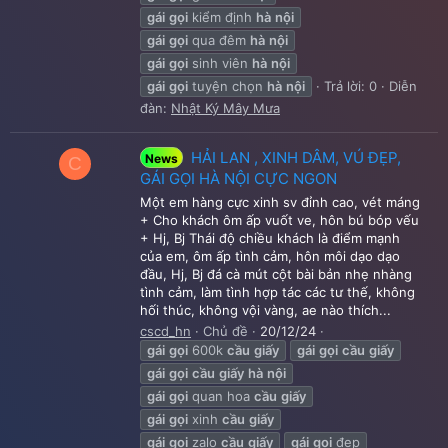
gái
gọi
kiểm định
hà
nội
gái
gọi
qua đêm
hà
nội
gái
gọi
sinh viên
hà
nội
gái
gọi
tuyện chọn
hà
nội
Trả lời: 0
Diễn
đàn:
Nhật Ký Mây Mưa
HẢI LAN , XINH DÂM, VÚ ĐẸP,
News
C
GÁI GỌI HÀ NỘI CỰC NGON
Một em hàng cực xinh sv đỉnh cao, vét máng
+ Cho khách ôm ấp vuốt ve, hôn bú bóp vếu
+ Hj, Bj Thái độ chiều khách là điểm mạnh
của em, ôm ấp tình cảm, hôn môi dạo dạo
đầu, Hj, Bj đá cà mút cột bài bản nhẹ nhàng
tình cảm, làm tình hợp tác các tư thế, không
hối thúc, không vội vàng, ae nào thích...
cscd_hn
Chủ đề
20/12/24
gái
gọi
600k
cầu
giấy
gái
gọi
cầu
giấy
gái
gọi
cầu
giấy
hà
nội
gái
gọi
quan hoa
cầu
giấy
gái
gọi
xinh
cầu
giấy
gái
gọi
zalo
cầu
giấy
gái
gọi
đẹp