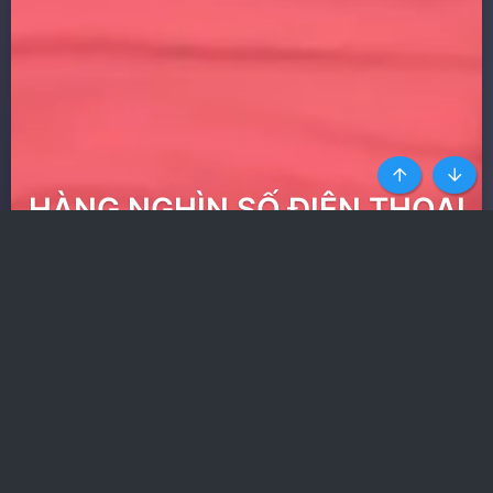
Top
Botto
HÀNG NGHÌN SỐ ĐIỆN THOẠI
GÁI GỌI UY TÍN NHẤT
Ít quảng cáo nhất trong
các web phim
Nhận toàn quyền truy cập