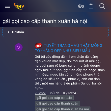
gái gọi cao cấp thanh xuân hà nội
Từ khóa
TUYẾT TRANG - VÚ THẬT MÔNG
Hot
V
TO -HÀNG ĐẸP NHƯ SIÊU MẪU
Gửi tới các đồng dâm 1 em chân dài dáng
đẹp khuôn mặt đẹp, đôi môi ướt át mời gọi,
nụ cười rạng rỡ bừng sáng như ánh dương
ngày mới hút hồn, gợi tình đầy mê hoặc, thân
hình đẹp, ngực tấn công mông phòng thủ,
vòng eo siêu chuẩn , phục vụ anh em đón
tết , một em hàng Siêu phẩm Gái gọi hà nội
cực...
vuichoi
Chủ đề
16/12/24
gái
gọi
cao
cấp
có zalo
gái
gọi
cao
cấp
thanh
xuân
gái
gọi
cao
cấp
thanh
xuân
hà
nội