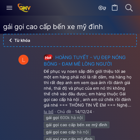
gái gọi cao cấp bến xe mỹ đình
Từ khóa
HOÀNG TUYẾT - VỤ ĐẸP NÓNG
Hot
L
BỎNG - ĐAM MÊ LÒNG NGƯỜI
Để phục vụ noen sắp đến giới thiệu tới ae
một em hàng phải nói là rất dâm, mà hàng họ
thì rất đẹp anh em xem qua ảnh rồi đánh giá
nhé, thái độ và phục của em nó thì không
thể chê vào đâu được, em hàng thuộc Gái
gọi cao cấp hà nội , anh em cứ chêk rồi đánh
giá nhé === THÔNG TIN VỀ EM === Nghệ...
lu bố
Chủ đề
14/12/24
gái
gọi
600k hà nội
gái
gọi
cao
cấp
bến
xe
mỹ
đình
gái
gọi
cao
cấp
hà nội
gái
gọi
cao
cấp
mỹ
đình