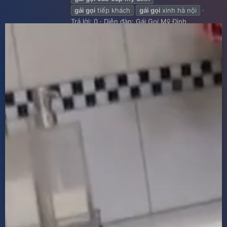
gái
gọi
tiếp khách
gái
gọi
xinh hà nội
Trả lời: 0
Diễn đàn:
Gái Gọi Mỹ Đình