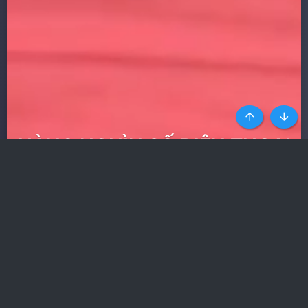
Top
Botto
HÀNG NGHÌN SỐ ĐIỆN THOẠI
GÁI GỌI UY TÍN NHẤT
Ít quảng cáo nhất trong
các web phim
Nhận toàn quyền truy cập