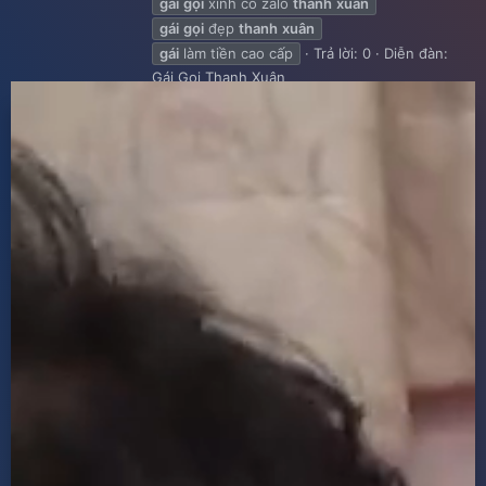
gái
gọi
xinh có zalo
thanh
xuân
gái
gọi
đẹp
thanh
xuân
gái
làm tiền cao cấp
Trả lời: 0
Diễn đàn:
Gái Gọi Thanh Xuân