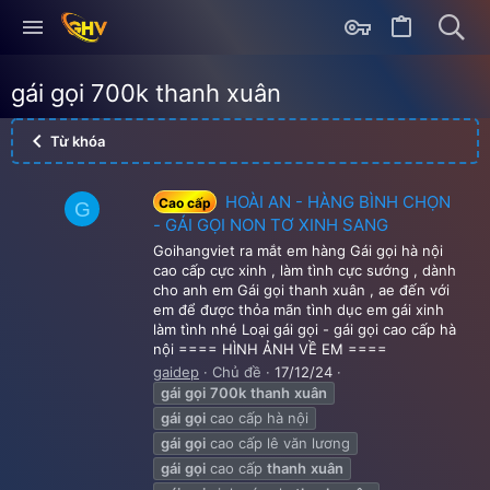
gái gọi 700k thanh xuân
Từ khóa
HOÀI AN - HÀNG BÌNH CHỌN
Cao cấp
G
- GÁI GỌI NON TƠ XINH SANG
Goihangviet ra mắt em hàng Gái gọi hà nội
cao cấp cực xinh , làm tình cực sướng , dành
cho anh em Gái gọi thanh xuân , ae đến với
em để được thỏa mãn tình dục em gái xinh
làm tình nhé Loại gái gọi - gái gọi cao cấp hà
nội ==== HÌNH ẢNH VỀ EM ====
gaidep
Chủ đề
17/12/24
gái
gọi
700k
thanh
xuân
gái
gọi
cao cấp hà nội
gái
gọi
cao cấp lê văn lương
gái
gọi
cao cấp
thanh
xuân