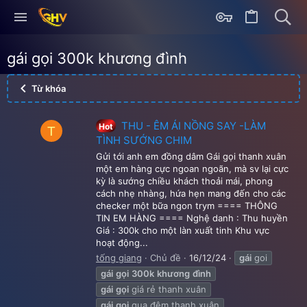
gái gọi 300k khương đình
Từ khóa
THU - ÊM ÁI NỒNG SAY -LÀM
Hot
T
TÌNH SƯỚNG CHIM
Gửi tới anh em đồng dâm Gái gọi thanh xuân
một em hàng cực ngoan ngoãn, mà sv lại cực
kỳ là sướng chiều khách thoải mái, phong
cách nhẹ nhàng, hứa hẹn mang đến cho các
checker một bữa ngon trym ==== THÔNG
TIN EM HÀNG ==== Nghệ danh : Thu huyền
Giá : 300k cho một làn xuất tinh Khu vực
hoạt động...
tống giang
Chủ đề
16/12/24
gái
goi
gái
gọi
300k
khương
đình
gái
gọi
giá rẻ thanh xuân
gái
gọi
qua đêm thanh xuân