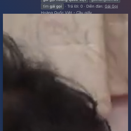
tìm
gái
gọi
Trả lời: 0
Diễn đàn:
Gái Gọi
Hoàng Quốc Việt - Cầu giấy