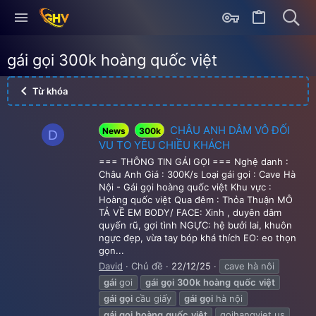
gái gọi 300k hoàng quốc việt
Từ khóa
CHÂU ANH DÂM VÔ ĐỐI
News
300k
D
VU TO YÊU CHIỀU KHÁCH
=== THÔNG TIN GÁI GỌI === Nghệ danh :
Châu Anh Giá : 300K/s Loại gái gọi : Cave Hà
Nội - Gái gọi hoàng quốc việt Khu vực :
Hoàng quốc việt Qua đêm : Thỏa Thuận MÔ
TẢ VỀ EM BODY/ FACE: Xinh , duyên dâm
quyến rũ, gợi tình NGỰC: hệ bưởi lai, khuôn
ngực đẹp, vừa tay bóp khá thích EO: eo thọn
gọn...
David
Chủ đề
22/12/25
cave hà nôi
gái
goi
gái
gọi
300k
hoàng
quốc
việt
gái
gọi
cầu giấy
gái
gọi
hà nội
gái
gọi
hoàng
quốc
việt
goihangviet.us