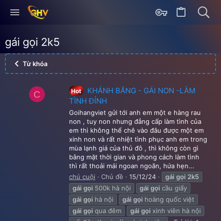
gái gọi 2k5
Từ khóa
KHÁNH BĂNG - GÁI NON -LÀM
Hot
C
TÌNH ĐỈNH
Goihangviet gửi tới anh em một e hàng rau
non , tuy non nhưng đẳng cấp làm tình của
em thì không thể chê vào đâu được một em
xinh non và rất nhiệt tình phục anh em trong
mùa lạnh giá của thủ đô , thì không còn gì
bằng mặt thời gian và phong cách làm tình
thì rất thoải mái ngoan ngoãn, hứa hẹn...
chú cuội
Chủ đề
15/12/24
gái
gọi
2k5
gái
gọi
500k hà nội
gái
gọi
cầu giấy
gái
gọi
hà nội
gái
gọi
hoàng quốc việt
gái
gọi
qua đêm
gái
gọi
xinh viên hà nội