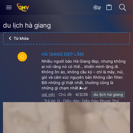
du lịch hà giang
Từ khóa
HÀ GIANG ĐẸP LẮM
G
Nhiều người bảo Hà Giang đẹp, nhưng không
ai nói rằng nó có thể… khiến mình lặng đi.
Không ồn ào, không cầu kỳ – chỉ là mây, núi,
gió và cảm xúc nguyên bản Không cần filter.
Bởi những gì thật nhất, thường cũng là
những gì chạm nhất.🌬️🌿
gái việt
Chủ đề
4/3/26
du
lịch
hà
giang
Trả lời: 0
Diễn đàn:
Diễn Đàn Phượt Thủ