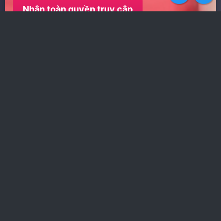
Top
Botto
Nhận toàn quyền truy cập
‹
›