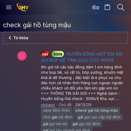
check gái hồ tùng mậu
Từ khóa
HUYỀN BỐNG MỘT EM GÁI
Hot
500k
C
GỌI BÚP BÊ TÌNH DỤC CỰC NGON
Xin gửi tới các bác đồng dâm 1 em hàng Xinh
như búp bê, vú rất to, bóp sướng, khuôn mặt
khả ái dễ thương , đặc biệt là e phục vụ chu
đáo hơn cả nhân tình Hàng cực ngoan ngoãn
chiều khách vô đối yên tâm khi gặp em nó
=== THÔNG TIN GÁI GOI === Nghệ danh :
Huyền bống Giá check : 500k/S Khu vực ...
chicago
Chủ đề
29/12/25
cave đình thôn
check
gái
hồ
tùng
mậu
chơi
gái
mỹ đình
gái
gọi cao cấp mỹ đình
gái
gọi hà nội
gái
gọi mỹ đình
gái
gọi tàu nhanh mỹ đình