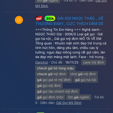
tìm
gái
ngành
Trả lời: 0
Diễn đàn:
Gái Gọi
Mỹ Đình
GÁI GỌI NGỌC THẢO _ DẼ
Hot
300k
D
THƯƠNG BABY_ CỰC THÍCH DÂM DÊ
===Thông Tin Em Hàng === Nghệ danh :
NGỌC THẢO Giá : 300K/S Loại gái gọi : Gái
gọi hà nội _ Gái gọi mỹ đình MÔ TẢ VỀ EM
Tổng quan : Khuôn mặt xinh đẹp trẻ trung cá
tính hút hồn, đáng yêu lắm, chiều cao lý
tưởng, ngực đẹp mông cong rất gợi cảm, làn
da đẹp mịn màng mát lạnh. Face : trẻ trung...
Danchoi
Chủ đề
16/11/25
cave mỹ đình
check
gái
hồ
tùng
mậu
check
gái
mỹ đình
chơi
gái
mỹ đình
gái
gọi giá rẻ mỹ đình
gái
gọi hà nội
gái
gọi mỹ đình
gái
gọi tàu nhanh mỹ đình
gái
gọi đình thôn
tìm
gái
ngành
Trả lời:
0
Diễn đàn:
Gái Gọi Mỹ Đình