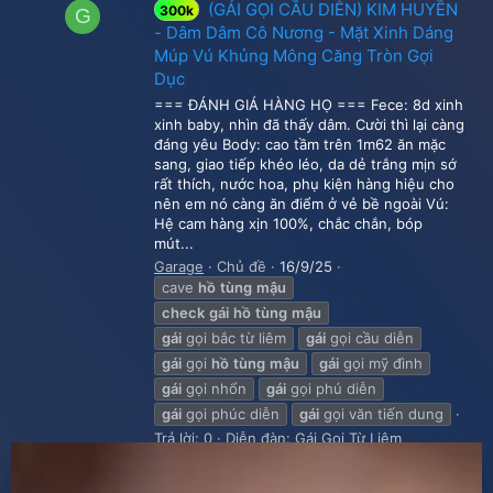
(GÁI GỌI CẦU DIỄN) KIM HUYỀN
300k
G
- Dâm Dâm Cô Nương - Mặt Xinh Dáng
Múp Vú Khủng Mông Căng Tròn Gợi
Dục
=== ĐÁNH GIÁ HÀNG HỌ === Fece: 8d xinh
xinh baby, nhìn đã thấy dâm. Cười thì lại càng
đáng yêu Body: cao tầm trên 1m62 ăn mặc
sang, giao tiếp khéo léo, da dẻ trắng mịn sớ
rất thích, nước hoa, phụ kiện hàng hiệu cho
nên em nó càng ăn điểm ở vẻ bề ngoài Vú:
Hệ cam hàng xịn 100%, chắc chắn, bóp
mút...
Garage
Chủ đề
16/9/25
cave
hồ
tùng
mậu
check
gái
hồ
tùng
mậu
gái
gọi bắc từ liêm
gái
gọi cầu diễn
gái
gọi
hồ
tùng
mậu
gái
gọi mỹ đình
gái
gọi nhổn
gái
gọi phú diễn
gái
gọi phúc diễn
gái
gọi văn tiến dung
Trả lời: 0
Diễn đàn:
Gái Gọi Từ Liêm