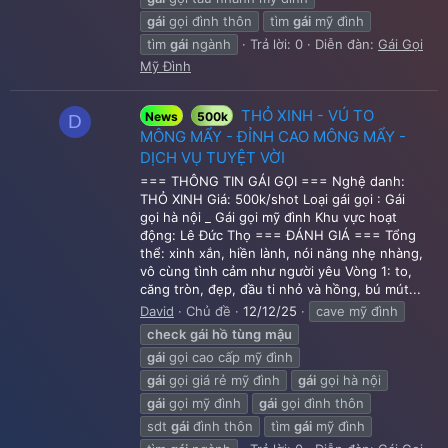
gái
gọi đình thôn
tìm
gái
mỹ đình
tìm
gái
ngành
Trả lời: 0
Diễn đàn:
Gái Gọi
Mỹ Đình
THỎ XINH - VÚ TO
News
500k
D
MÔNG MẨY - ĐỈNH CAO MÔNG MẨY -
DỊCH VỤ TUYỆT VỜI
=== THÔNG TIN GÁI GỌI === Nghệ danh:
THỎ XINH Giá: 500k/shot Loại gái gọi : Gái
gọi hà nội _ Gái gọi mỹ đình Khu vực hoạt
động: Lê Đức Thọ === ĐÁNH GIÁ === Tổng
thể: xinh xắn, hiền lành, nói năng nhẹ nhàng,
vô cùng tình cảm như người yêu Vòng 1: to,
căng tròn, đẹp, đầu ti nhỏ và hồng, bú mút...
David
Chủ đề
12/12/25
cave mỹ đình
check
gái
hồ
tùng
mậu
gái
gọi cao cấp mỹ đình
gái
gọi giá rẻ mỹ đình
gái
gọi hà nội
gái
gọi mỹ đình
gái
gọi đình thôn
sdt
gái
đình thôn
tìm
gái
mỹ đình