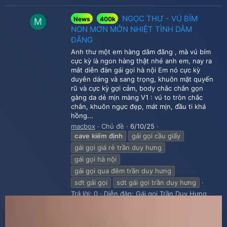
NGỌC THƯ - VÚ BÍM
News
400k
M
NON MƠN MỞN NHIỆT TÌNH DÂM
ĐÃNG
Anh thư một em hàng dâm đãng , mà vú bím
cực kỳ là ngon hàng thật nhé anh em, nay ra
mắt diễn đàn gái gọi hà nội Em nó cực kỳ
duyên dáng và sang trọng, khuôn mặt quyến
rũ và cực kỳ gợi cảm, body chắc chắn gọn
gàng da dẻ mịn màng V1 : vú to tròn chắc
chắn, khuôn ngực đẹp, mát mịn, đầu ti khá
hồng...
macbox
Chủ đề
6/10/25
cave
kiểm
định
gái gọi cầu giấy
gái gọi giá rẻ trần duy hưng
gái gọi hà nội
gái gọi qua đêm trần duy hưng
sdt gái gọi
sdt gái gọi trần duy hưng
Trả lời: 0
Diễn đàn:
Gái gọi Trần Duy Hưng