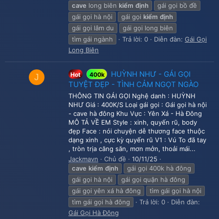
cave
long biên
kiểm
định
gái gọi bồ đề
gái gọi hà nội
gái gọi
kiểm
định
gái gọi lâm du
gái gọi long biên
tìm gái ngành
Trả lời: 0
Diễn đàn:
Gái Gọi
Long Biên
HUỲNH NHƯ - GÁI GỌI
Hot
400k
J
TUYỆT ĐẸP - TÌNH CẢM NGỌT NGÀO
THÔNG TIN GÁI GỌI Nghệ danh : HUỲNH
NHƯ Giá : 400K/S Loại gái gọi : Gái gọi hà nội
- cave hà đông Khu Vực : Yên Xá - Hà Đông
MÔ TẢ VỀ EM Style : xinh, quyến rũ, body
đẹp Face : nói chuyện dễ thương face thuộc
dạng xinh , cực kỳ quyến rũ V1 : Vú To đã tay
, tròn trịa căng săn, mơn mởn, thoải mái...
Jackmavn
Chủ đề
10/11/25
cave
kiểm
định
gái gọi 400k hà đông
gái gọi hà nội
gái gọi quận hà đông
gái gọi yên xá hà đông
tìm gái gọi hà nội
tìm gái gọi hà đông
Trả lời: 0
Diễn đàn:
Gái Gọi Hà Đông