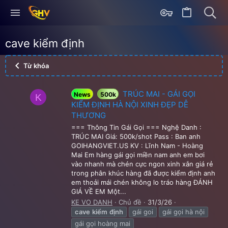
cave kiểm định
Từ khóa
TRÚC MAI - GÁI GỌI
News
500k
K
KIỂM ĐỊNH HÀ NỘI XINH ĐẸP DỄ
THƯƠNG
=== Thông Tin Gái Gọi === Nghệ Danh :
TRÚC MAI Giá: 500k/shot Pass : Ban anh
GOIHANGVIET.US KV : Lĩnh Nam - Hoàng
Mai Em hàng gái gọi miền nam anh em bơi
vào nhanh mà chén cực ngon xinh xắn giá rẻ
trong phân khúc hàng đã được kiểm định anh
em thoải mái chén không lo tráo hàng ĐÁNH
GIÁ VỀ EM Một...
KE VO DANH
Chủ đề
31/3/26
cave
kiểm
định
gái goi
gái gọi hà nội
gái gọi hoàng mai