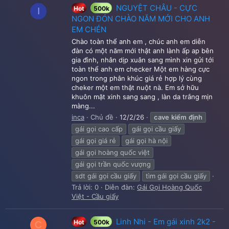
NGUYỆT CHÂU - CỰC
Hot
500k
I
NGON ĐÓN CHÀO NĂM MỚI CHO ANH
EM CHÉN
Chào toàn thể anh em , chúc anh em diễn
đàn có một năm mới thật anh lành ấp ap bên
gia đình, nhân dịp xuân sang mình xin gửi tới
toàn thể anh em checker Một em hàng cực
ngon trong phân khúc giá rẻ hợp lý cùng
cheker một em thật nuột nà. Em sở hữu
khuôn mặt xinh sang sang , làn da trắng mịn
màng...
inca
Chủ đề
12/2/26
cave
kiểm
định
gái gọi cao cấp
gái gọi cầu giấy
gái gọi giá rẻ
gái gọi hà nội
gái gọi hoàng quốc việt
gái gọi trần quốc vượng
sdt gái gọi cầu giấy
tìm gái gọi cầu giấy
Trả lời: 0
Diễn đàn:
Gái Gọi Hoàng Quốc
Việt - Cầu giấy
Linh Nhi - Em gái xinh 2k2 -
Hot
500k
C