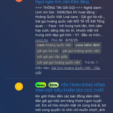
Ngọt ngào tình cảm Dâm đãng
=== THÔNG TIN GÁI GỌI === Nghệ danh :
Linh nhi Giá : 500K/Slot KV hoạt động :
Hoàng Quốc Việt Loại cave : Gái gọi hà nội _
Gái gọi hoàng quốc việt MÔ TẢ VỀ EM Tổng
quan : - Face : trẻ trung tươi tắn, tình cảm
hay cười, dáng dây éo ót, khuôn mặt trẻ
trung xinh đẹp gợi tình - V1 : Bầu vú tròn...
cscd_hn
Chủ đề
6/12/25
cave
hoàng quốc việt
cave
kiểm
định
gái gọi hà nội
gái gọi hoàng quốc việt
sdt gái gọi cầu giấy
sdt gái gọi hoàng quốc việt
Trả lời: 1
Diễn đàn:
Gái Gọi Hoàng Quốc Việt - Cầu
giấy
YẾN TRINH BÓNG HỒNG
News
500k
D
XINH ĐẸP SIÊU PHẨM SEX CỰC CHẤT
Xin giới thiệu đến các bác đồng dâm diễn
đàn gái gọi một em hàng thơm ngon tuyệt
vời. Em sở hữu khuôn mặt vô cùng khả ái, bờ
môi cong quyến rũ nhìn chỉ muốn chịch ,ánh