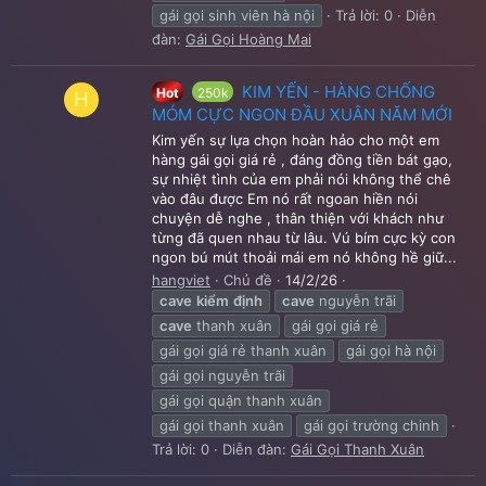
gái gọi sinh viên hà nội
Trả lời: 0
Diễn
đàn:
Gái Gọi Hoàng Mai
KIM YẾN - HÀNG CHỐNG
Hot
250k
H
MÓM CỰC NGON ĐẦU XUÂN NĂM MỚI
Kim yến sự lựa chọn hoàn hảo cho một em
hàng gái gọi giá rẻ , đáng đồng tiền bát gạo,
sự nhiệt tình của em phải nói không thể chê
vào đâu được Em nó rất ngoan hiền nói
chuyện dễ nghe , thân thiện với khách như
từng đã quen nhau từ lâu. Vú bím cực kỳ con
ngon bú mút thoải mái em nó không hề giữ...
hangviet
Chủ đề
14/2/26
cave
kiểm
định
cave
nguyễn trãi
cave
thanh xuân
gái gọi giá rẻ
gái gọi giá rẻ thanh xuân
gái gọi hà nội
gái gọi nguyễn trãi
gái gọi quận thanh xuân
gái gọi thanh xuân
gái gọi trường chinh
Trả lời: 0
Diễn đàn:
Gái Gọi Thanh Xuân