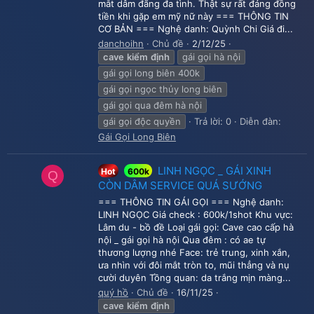
mắt dâm đãng đa tình. Thật sự rất đáng đồng
tiền khi gặp em mỹ nữ này === THÔNG TIN
CƠ BẢN === Nghệ danh: Quỳnh Chi Giá đi...
danchoihn
Chủ đề
2/12/25
cave
kiểm
định
gái gọi hà nội
gái gọi long biên 400k
gái gọi ngọc thủy long biên
gái gọi qua đêm hà nội
gái gọi độc quyền
Trả lời: 0
Diễn đàn:
Gái Gọi Long Biên
LINH NGỌC _ GÁI XINH
Hot
600k
Q
CÒN DÂM SERVICE QUÁ SƯỚNG
=== THÔNG TIN GÁI GỌI === Nghệ danh:
LINH NGỌC Giá check : 600k/1shot Khu vực:
Lâm du - bồ đề Loại gái gọi: Cave cao cấp hà
nội _ gái gọi hà nội Qua đêm : có ae tự
thương lượng nhé Face: trẻ trung, xinh xắn,
ưa nhìn với đôi mắt tròn to, mũi thẳng và nụ
cười duyên Tồng quan: da trắng mịn màng...
quý hồ
Chủ đề
16/11/25
cave
kiểm
định