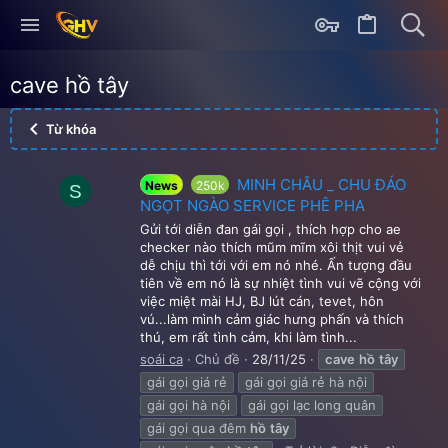
cave hồ tây
Từ khóa
MINH CHÂU _ CHU ĐÁO
News
250k
S
NGỌT NGÀO SERVICE PHÊ PHA
Gửi tới diễn đan gái gọi , thích hợp cho ae
checker nào thích mũm mĩm xôi thịt vui vẻ
dễ chịu thì tới với em nó nhé. Ấn tượng đầu
tiên về em nó là sự nhiệt tình vui vẽ cộng với
việc miệt mài HJ, BJ lút cán, tevet, hôn
vú...làm mình cảm giác hưng phấn và thích
thú, em rất tình cảm, khi làm tình...
soái ca
Chủ đề
28/11/25
cave
hồ
tây
gái gọi giá rẻ
gái gọi giá rẻ hà nội
gái gọi hà nội
gái gọi lạc long quân
gái gọi qua đêm
hồ
tây