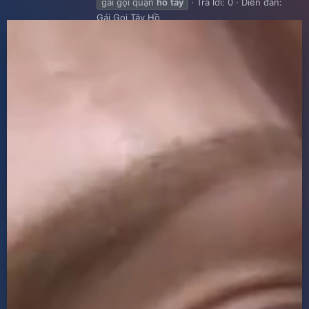
gái gọi quận
hồ
tây
Trả lời: 0
Diễn đàn:
Gái Gọi Tây Hồ