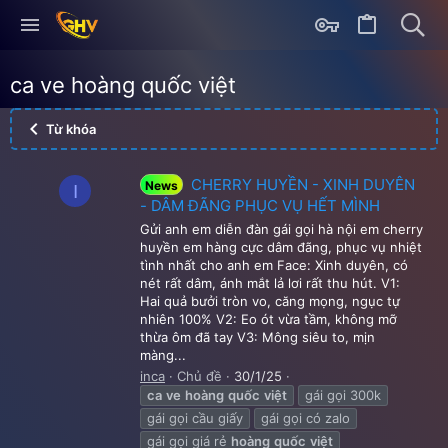
ca ve hoàng quốc việt
Từ khóa
CHERRY HUYỀN - XINH DUYÊN
News
I
- DÂM ĐÃNG PHỤC VỤ HẾT MÌNH
Gửi anh em diễn đàn gái gọi hà nội em cherry
huyền em hàng cực dâm đãng, phục vụ nhiệt
tình nhất cho anh em Face: Xinh duyên, có
nét rất dâm, ánh mắt lả lơi rất thu hút. V1:
Hai quả bưởi tròn vo, căng mọng, ngục tự
nhiên 100% V2: Eo ót vừa tầm, không mỡ
thừa ôm đã tay V3: Mông siêu to, mịn
màng...
inca
Chủ đề
30/1/25
ca
ve
hoàng
quốc
việt
gái gọi 300k
gái gọi cầu giấy
gái gọi có zalo
gái gọi giá rẻ
hoàng
quốc
việt