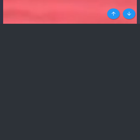
Top
Botto
HÀNG NGHÌN SỐ ĐIỆN THOẠI
GÁI GỌI UY TÍN NHẤT