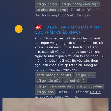
gái gọi hà nội
gái gọi
hoàng
quốc
việt
số điện thoại
ca
ve
Trả lời: 0
Diễn đàn:
Gái Gọi Hoàng Quốc Việt - Cầu giấy
TÚ LAN - DA TRẮNG MẶT XINH-
Hot
G
CỰC PHẨM CHIỀU KHÁCH
Xin gửi tới checker một Gái gọi hà nội xuất
cực ngon với gương mặt xinh, hồn nhiên, rất
khả ái và dễ mến. Em sở hữu làn da trắng
mịn, sạch sẽ và thơm tho, sờ cực kỳ thích.
Ngực to như 2 quả bưởi, đầu ty còn hồng. Bú
mút, nắn bóp thoải mái, Eo vừa vặn, thon
gọn, săn chắc. Ôm ấp rất thích. Mông to...
gái việt
Chủ đề
26/12/24
ca
ve
hoàng
quốc
việt
gái gọi 300k
gái gọi cầu giấy
gái gọi hà nội
gái gọi
hoàng
quốc
việt
gái gọi qua đêm
gái gọi zalo
Trả lời: 0
Diễn đàn:
Gái Gọi
Hoàng Quốc Việt - Cầu giấy