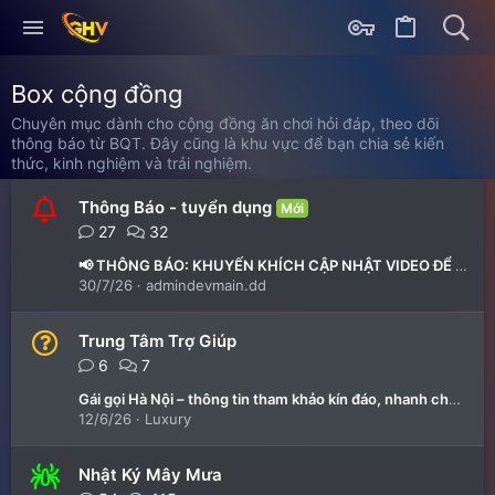
Box cộng đồng
Chuyên mục dành cho cộng đồng ăn chơi hỏi đáp, theo dõi
thông báo từ BQT. Đây cũng là khu vực để bạn chia sẻ kiến
thức, kinh nghiệm và trải nghiệm.
Thông Báo - tuyển dụng
Mới
27
32
📢 THÔNG BÁO: KHUYẾN KHÍCH CẬP NHẬT VIDEO ĐỂ TĂNG ĐỘ XÁC THỰC
30/7/26
admindevmain.dd
Trung Tâm Trợ Giúp
6
7
Gái gọi Hà Nội – thông tin tham khảo kín đáo, nhanh chóng, dễ tìm kiếm Tại goihangviet
12/6/26
Luxury
Nhật Ký Mây Mưa