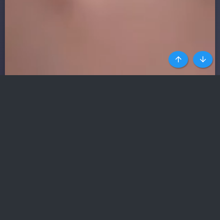
Top
Botto