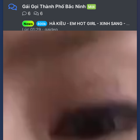
Gái Gọi Thành Phố Bắc Ninh
Mới
6
6
HÀ KIỀU - EM HOT GIRL - XINH SANG - VÚ TO - MÔNG MẨY - NÓNG BỎNG VÀ GỢI TÌNH
News
800k
Lúc 01:29
gaidep