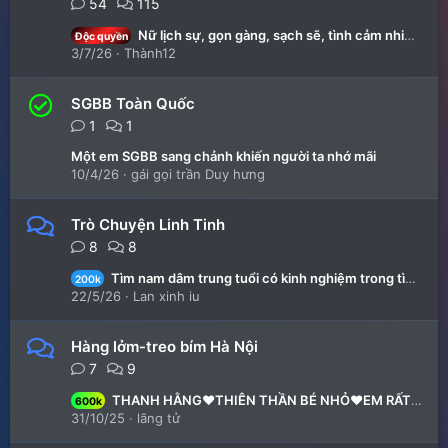
54
115
Nữ lịch sự, gọn gàng, sạch sẽ, tình cảm nhiệt tình kín đáo FWB ib e
Độc quyền
3/7/26
Thành12
SGBB Toàn Quốc
1
1
Một em SGBB sang chảnh khiến người ta nhớ mãi
10/4/26
gái gọi trần Duy hưng
Trò Chuyện Linh Tinh
8
8
Tìm nam dâm trung tuổi có kinh nghiệm trong tình trường
200k
22/5/26
Lan xinh iu
Hàng lởm-treo bím Hà Nội
7
9
THANH HẰNG❤️THIÊN THẦN BÉ NHỎ❤️EM RẤT NGOAN CHIỀU KHÁCH ❤️ĐẾN VỚI EM SẼ ĐƯỢC THOẢ MÃN
600k
31/10/25
lãng tử